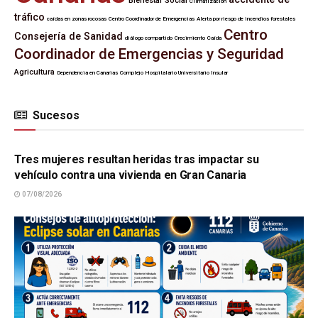
Bienestar Social
Climatización
tráfico
caídas en zonas rocosas
Centro Coordinador de Emergencias
Alerta por riesgo de incendios forestales
Centro
Consejería de Sanidad
diálogo compartido
Crecimiento
Caída
Coordinador de Emergencias y Seguridad
Agricultura
Dependencia en Canarias
Complejo Hospitalario Universitario Insular
Sucesos
SUCESOS
Tres mujeres resultan heridas tras impactar su
vehículo contra una vivienda en Gran Canaria
07/08/2026