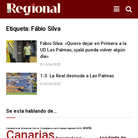
Etiqueta:
Fábio Silva
Fábio Silva: «Quiero dejar en Primera a la
UD Las Palmas; ojalá pueda volver algún
día»
16/04/2025
1-3. La Real desnuda a Las Palmas
06/04/2025
Se esta hablando de…
alerta
Consejería de Bienestar Social
Ciudadanía
calle Europa
Agenda 2030
Canarias
accidente de