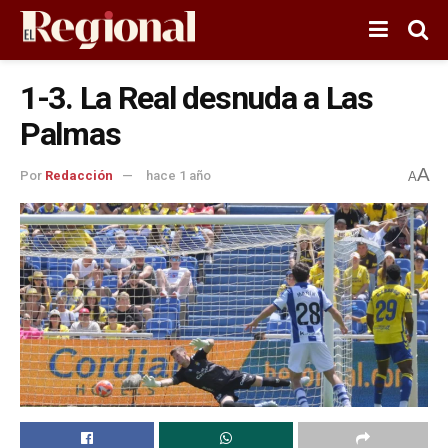
1-3. La Real desnuda a Las
Palmas
A
Por
Redacción
hace 1 año
A