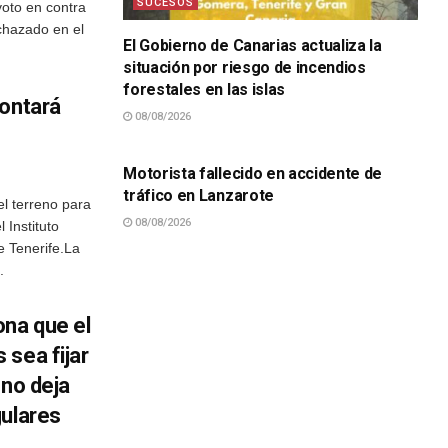
SUCESOS
voto en contra
chazado en el
El Gobierno de Canarias actualiza la
situación por riesgo de incendios
forestales en las islas
contará
08/08/2026
SUCESOS
Motorista fallecido en accidente de
tráfico en Lanzarote
l terreno para
08/08/2026
 Instituto
e Tenerife.La
.
ona que el
sea fijar
 no deja
gulares