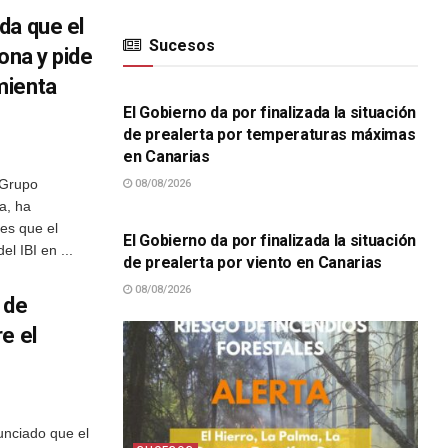
da que el
Sucesos
ona y pide
SUCESOS
mienta
El Gobierno da por finalizada la situación
de prealerta por temperaturas máximas
en Canarias
 Grupo
08/08/2026
SUCESOS
a, ha
es que el
El Gobierno da por finalizada la situación
l IBI en ...
de prealerta por viento en Canarias
08/08/2026
 de
e el
unciado que el