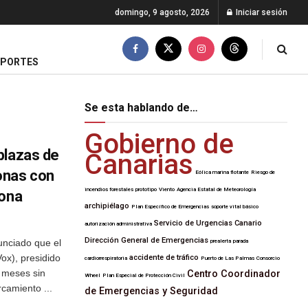
domingo, 9 agosto, 2026
Iniciar sesión
EPORTES
Se esta hablando de…
Gobierno de
plazas de
Canarias
onas con
Eólica marina flotante
Riesgo de
incendios forestales
prototipo
Viento
Agencia Estatal de Meteorología
rona
archipiélago
Plan Específico de Emergencias
soporte vital básico
Servicio de Urgencias Canario
autorización administrativa
Dirección General de Emergencias
unciado que el
prealerta
parada
ox), presidido
accidente de tráfico
cardiorrespiratoria
Puerto de Las Palmas
Consorcio
 meses sin
Centro Coordinador
Wheel
Plan Especial de Protección Civil
rcamiento ...
de Emergencias y Seguridad