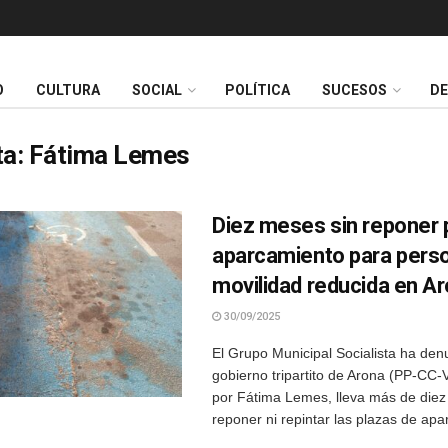
O
CULTURA
SOCIAL
POLÍTICA
SUCESOS
D
ta:
Fátima Lemes
Diez meses sin reponer 
aparcamiento para pers
movilidad reducida en A
30/09/2025
El Grupo Municipal Socialista ha den
gobierno tripartito de Arona (PP-CC-V
por Fátima Lemes, lleva más de diez
reponer ni repintar las plazas de apa