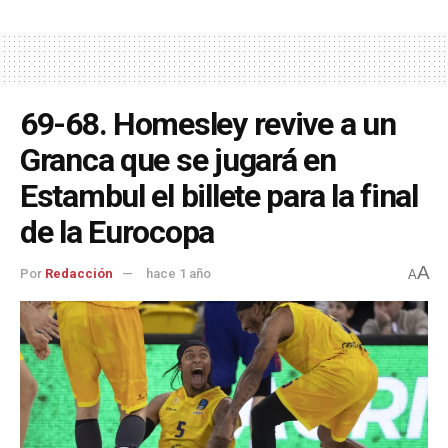
69-68. Homesley revive a un
Granca que se jugará en
Estambul el billete para la final
de la Eurocopa
A
Por
Redacción
hace 1 año
A