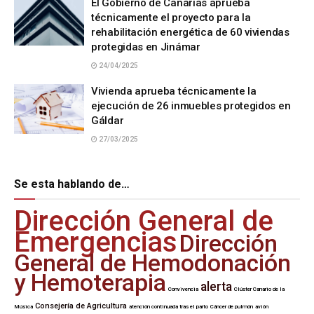
El Gobierno de Canarias aprueba
técnicamente el proyecto para la
rehabilitación energética de 60 viviendas
protegidas en Jinámar
24/04/2025
Vivienda aprueba técnicamente la
ejecución de 26 inmuebles protegidos en
Gáldar
27/03/2025
Se esta hablando de…
Dirección General de
Emergencias
Dirección
General de Hemodonación
y Hemoterapia
alerta
Convivencia
Clúster Canario de la
Consejería de Agricultura
Música
atención continuada tras el parto
Cáncer de pulmón
avión