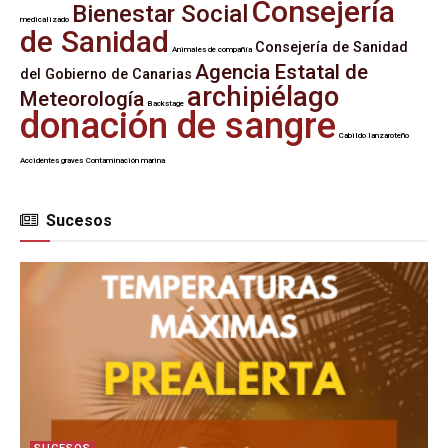
Consejería
Bienestar Social
medicalizado
de Sanidad
Consejería de Sanidad
Animales de compañía
Agencia Estatal de
del Gobierno de Canarias
archipiélago
Meteorología
Backstage
donación de sangre
Cabildo lanzaroteño
Accidentes graves
Contaminación marina
Sucesos