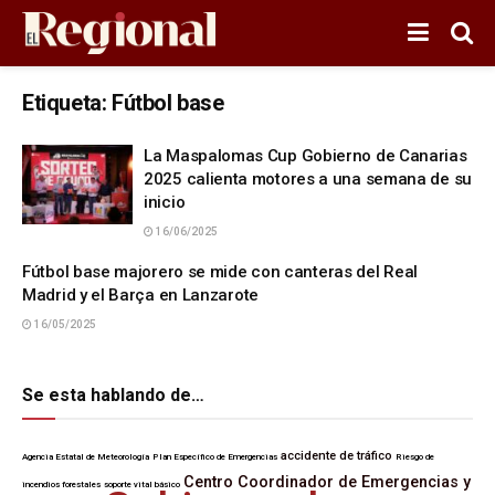
Etiqueta:
Fútbol base
La Maspalomas Cup Gobierno de Canarias
2025 calienta motores a una semana de su
inicio
16/06/2025
Fútbol base majorero se mide con canteras del Real
Madrid y el Barça en Lanzarote
16/05/2025
Se esta hablando de…
accidente de tráfico
Agencia Estatal de Meteorología
Plan Específico de Emergencias
Riesgo de
Centro Coordinador de Emergencias y
incendios forestales
soporte vital básico