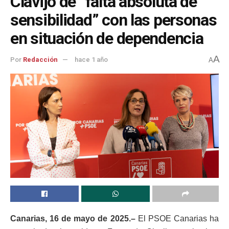
Clavijo de “falta absoluta de
sensibilidad” con las personas
en situación de dependencia
A
Por
Redacción
hace 1 año
A
Canarias,
16 de mayo
de 202
5
.–
El PSOE Canarias ha