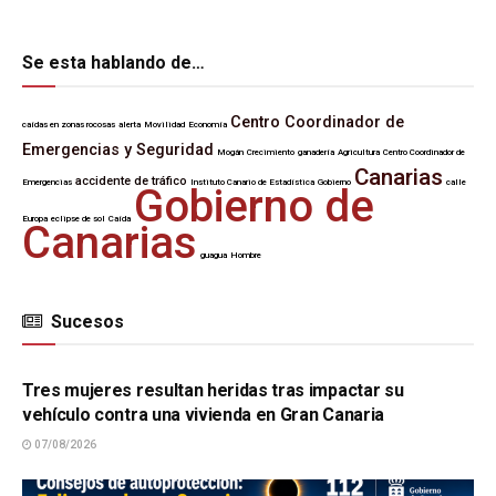
Se esta hablando de…
Centro Coordinador de
caídas en zonas rocosas
alerta
Movilidad
Economía
Emergencias y Seguridad
Mogán
Crecimiento
ganadería
Agricultura
Centro Coordinador de
Canarias
accidente de tráfico
Emergencias
Instituto Canario de Estadística
Gobierno
calle
Gobierno de
Europa
eclipse de sol
Caída
Canarias
guagua
Hombre
Sucesos
SUCESOS
Tres mujeres resultan heridas tras impactar su
vehículo contra una vivienda en Gran Canaria
07/08/2026