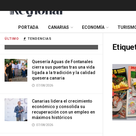
Tres mujeres resultan heridas tras
PORTADA
CANARIAS
ECONOMÍA
TURISM
impactar su vehículo contra una
vivienda en Gran Canaria
ÚLTIMO
TENDENCIAS
07/08/2026
Etique
Quesería Aguas de Fontanales
cierra sus puertas tras una vida
ligada a la tradición y la calidad
quesera canaria
07/08/2026
Canarias lidera el crecimiento
económico y consolida su
recuperación con un empleo en
máximos históricos
07/08/2026