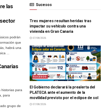
Sucesos
re las
SUCESOS
 sector
Tres mujeres resultan heridas tras
impactar su vehículo contra una
vivienda en Gran Canaria
músicos podrán
07/08/2026
e formación que
más, habrá una
ica ...
Canarias
SUCESOS
El Gobierno declarará la prealerta del
 historias para
PLATECA ante el aumento de la
a, para
movilidad previsto por el eclipse de sol
07/08/2026
cado grupo de
SUCESOS