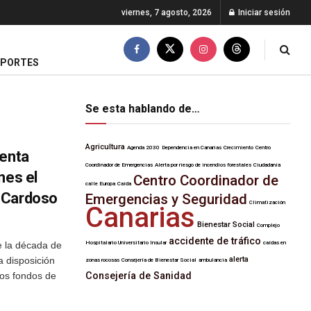
viernes, 7 agosto, 2026
Iniciar sesión
EPORTES
Se esta hablando de…
Agricultura
Agenda 2030
Dependencia en Canarias
Crecimiento
Centro
genta
Coordinador de Emergencias
Alerta por riesgo de incendios forestales
Ciudadanía
nes el
Centro Coordinador de
calle Europa
Caída
 Cardoso
Emergencias y Seguridad
Climatización
Canarias
Bienestar Social
Complejo
accidente de tráfico
e la década de
Hospitalario Universitario Insular
caídas en
a disposición
alerta
zonas rocosas
Consejería de Bienestar Social
ambulancia
cos fondos de
Consejería de Sanidad