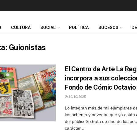
O
CULTURA
SOCIAL
POLÍTICA
SUCESOS
D
ta:
Guionistas
El Centro de Arte La Re
incorpora a sus coleccio
Fondo de Cómic Octavio
30/10/2025
Lo integran más de mil ejemplares d
los ochenta y noventa, que ya están 
del públicoSe trata de uno de los po
carácter ...