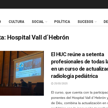
O
CULTURA
SOCIAL
POLÍTICA
SUCESOS
D
ta:
Hospital Vall d´Hebrón
El HUC reúne a setenta
profesionales de todas la
en un curso de actualiza
radiología pediátrica
25/03/2025
El curso, que cuenta con la participa
ponentes del Hospital Vall d´Hebrón 
de Déu, combina la actualización en 