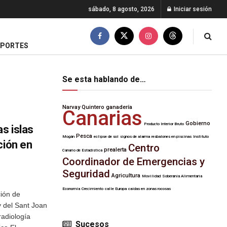
sábado, 8 agosto, 2026
Iniciar sesión
EPORTES
Se esta hablando de…
Narvay Quintero
ganadería
Canarias
Gobierno
Producto Interior Bruto
s islas
Pesca
Mogán
eclipse de sol
signos de alarma
resbalones en piscinas
Instituto
ción en
Centro
prealerta
Canario de Estadística
Coordinador de Emergencias y
Seguridad
Agricultura
Movilidad
Soberanía Alimentaria
Economía
Crecimiento
calle Europa
caídas en zonas rocosas
ción de
y del Sant Joan
radiología
Sucesos