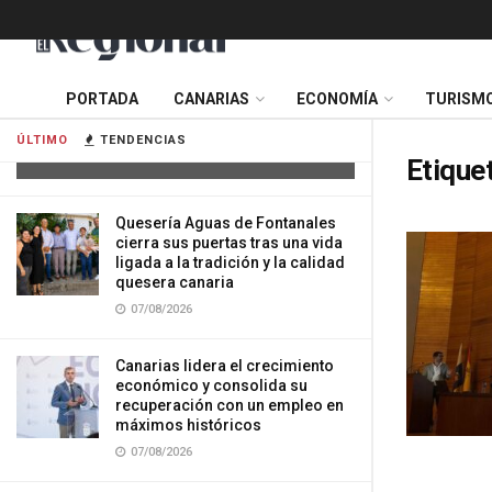
Tres mujeres resultan heridas tras
PORTADA
CANARIAS
ECONOMÍA
TURISM
impactar su vehículo contra una
vivienda en Gran Canaria
ÚLTIMO
TENDENCIAS
07/08/2026
Etique
Quesería Aguas de Fontanales
cierra sus puertas tras una vida
ligada a la tradición y la calidad
quesera canaria
07/08/2026
Canarias lidera el crecimiento
económico y consolida su
recuperación con un empleo en
máximos históricos
07/08/2026