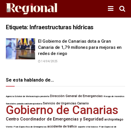
Etiqueta:
Infraestructuras hídricas
El Gobierno de Canarias dota a Gran
Canaria de 1,79 millones para mejoras en
redes de riego
14/04/2025
Se esta hablando de…
Dirección General de Emergencias
Agencia Estatal de Meteorología
prealerta
Riesgo de incendios
Servicio de Urgencias Canario
forestales
parada cardiorrespiratoria
Gobierno de Canarias
Centro Coordinador de Emergencias y Seguridad
archipiélago
accidente de tráfico
Viento
Plan Específico de Emergencias
soporte vital básico
Plan Especial de