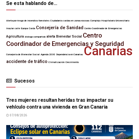
Se esta hablando de…
Alerta por riesgo de incendios forestales
Ciudadanía
caídas en zonas rocosas
Complejo Hospitalario Universitario
Consejería de Sanidad
Insular
calle Europa
Caída
Centro Coordinador de Emergencias
Centro
Agricultura
alerta
Bienestar Social
diálogo compartido
Coordinador de Emergencias y Seguridad
Canarias
Consejería de Bienestar Social
Agenda 2030
Dependencia en Canarias
accidente de tráfico
Climatización
Crecimiento
Sucesos
SUCESOS
Tres mujeres resultan heridas tras impactar su
vehículo contra una vivienda en Gran Canaria
07/08/2026