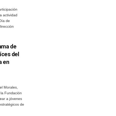
rticipación
a actividad
Día de
irección
rama de
íces del
a en
el Morales,
a la Fundación
ear a jóvenes
estratégicos de