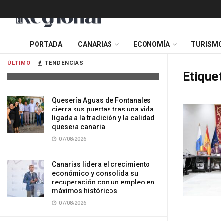
Tres mujeres resultan heridas tras
PORTADA
CANARIAS
ECONOMÍA
TURISM
impactar su vehículo contra una
vivienda en Gran Canaria
ÚLTIMO
TENDENCIAS
07/08/2026
Etique
Quesería Aguas de Fontanales
cierra sus puertas tras una vida
ligada a la tradición y la calidad
quesera canaria
07/08/2026
Canarias lidera el crecimiento
económico y consolida su
recuperación con un empleo en
máximos históricos
07/08/2026