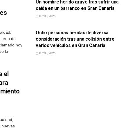
Un hombre herido grave tras sufrir una
caída en un barranco en Gran Canaria
nes
07/08/2026
SUCESOS
ualdad,
Ocho personas heridas de diversa
bierno de
consideración tras una colisión entre
eclamado hoy
varios vehículos en Gran Canaria
de la
07/08/2026
a el
ara
uimiento
gualdad,
a nuevas