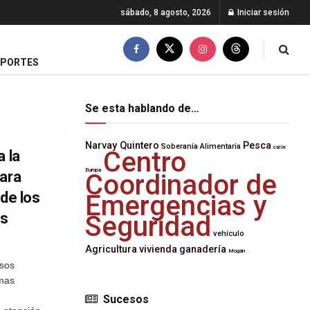
sábado, 8 agosto, 2026
Iniciar sesión
EPORTES
Se esta hablando de…
Narvay Quintero
Pesca
Soberanía Alimentaria
calle
Centro
a la
Europa
para
Coordinador de
 de los
Emergencias y
es
Seguridad
vehículo
Agricultura
vivienda
ganadería
Mogán
rsos
amas
Sucesos