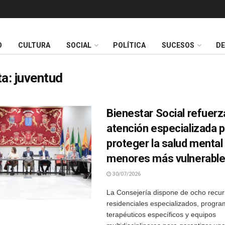
O
CULTURA
SOCIAL
POLÍTICA
SUCESOS
D
ta:
juventud
Bienestar Social refuerz
atención especializada 
proteger la salud mental
menores más vulnerabl
30/07/2026
La Consejería dispone de ocho recu
residenciales especializados, progr
terapéuticos específicos y equipos