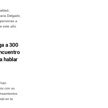
ualdad,
laria Delgado,
 personas a
de este año
ga a 300
encuentro
a hablar
 han
os con su
ensamientos
tal en la