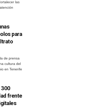
ortalecer las
 atención
unas
colos para
ltrato
da de prensa
na cultura del
io en Tenerife
a 300
ad frente
igitales