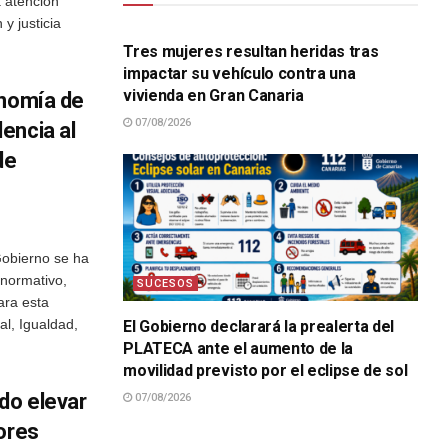
a atención
SUCESOS
 y justicia
Tres mujeres resultan heridas tras
impactar su vehículo contra una
vivienda en Gran Canaria
onomía de
07/08/2026
encia al
de
Gobierno se ha
normativo,
SUCESOS
ara esta
l, Igualdad,
El Gobierno declarará la prealerta del
PLATECA ante el aumento de la
movilidad previsto por el eclipse de sol
do elevar
07/08/2026
SUCESOS
ores