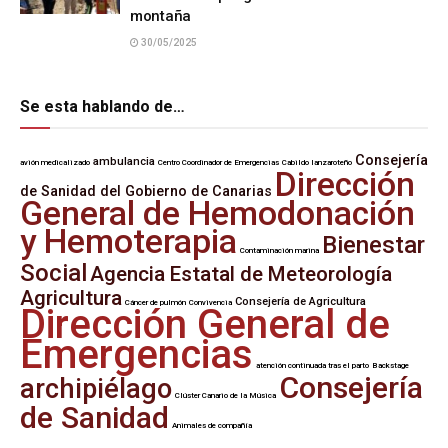
montaña
30/05/2025
Se esta hablando de…
Consejería
ambulancia
avión medicalizado
Centro Coordinador de Emergencias
Cabildo lanzaroteño
Dirección
de Sanidad del Gobierno de Canarias
General de Hemodonación
y Hemoterapia
Bienestar
Contaminación marina
Social
Agencia Estatal de Meteorología
Agricultura
Consejería de Agricultura
Cáncer de pulmón
Convivencia
Dirección General de
Emergencias
atención continuada tras el parto
Backstage
Consejería
archipiélago
Clúster Canario de la Música
de Sanidad
Animales de compañía