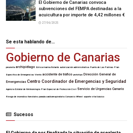
El Gobierno de Canarias convoca
subvenciones del FEMPA destinadas a la
acuicultura por importe de 4,42 millones €
27/06/2025
Se esta hablando de…
Gobierno de Canarias
archipiélago
prealerta
Eólica marina flotante
autorización administrativa
Puerto de Las Palmas
Plan
accidente de tráfico
Dirección General de
Específico de Emergencias
Viento
prototipo
Centro Coordinador de Emergencias y Seguridad
Emergencias
Servicio de Urgencias Canario
Agencia Estatal de Meteorología
Plan Especial de Protección Civil
Riesgo de incendios forestales
parada cardiorrespiratoria
Consorcio Wheel
soporte vital básico
Sucesos
SUCESOS
El Gobierno da por finalizada la situación de prealerta