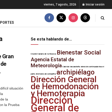
viernes, 7 agosto, 2026
Iniciar sesión
EPORTES
a
Se esta hablando de…
Bienestar Social
Clúster Canario de la Música
e Gran
Agencia Estatal de
 de
Meteorología
Cabildo lanzaroteño
atención continuada tras el
.
archipiélago
parto
Animales de compañía
Dirección General
de Hemodonación
fícil situación
y Hemoterapia
la
Dirección
 de la
General de
con la Prueba