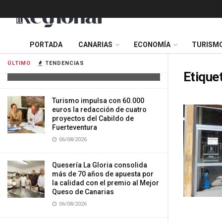
Cuatro personas resultan heridas tras
PORTADA
CANARIAS
ECONOMÍA
TURISM
la colisión de dos vehículos en
Tenerife
ÚLTIMO
TENDENCIAS
06/08/2026
Etique
Turismo impulsa con 60.000
euros la redacción de cuatro
proyectos del Cabildo de
Fuerteventura
06/08/2026
Quesería La Gloria consolida
más de 70 años de apuesta por
la calidad con el premio al Mejor
Queso de Canarias
06/08/2026