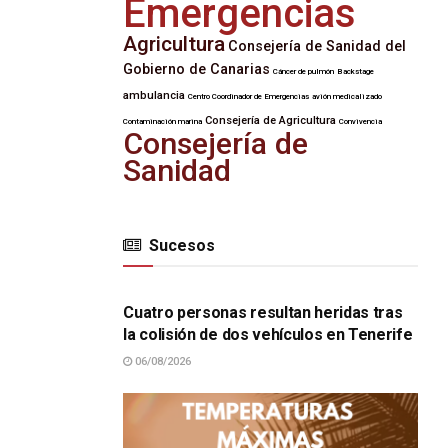
Emergencias
Agricultura
Consejería de Sanidad del
Gobierno de Canarias
Cáncer de pulmón
Backstage
ambulancia
Centro Coordinador de Emergencias
avión medicalizado
Consejería de Agricultura
Contaminación marina
Convivencia
Consejería de
Sanidad
Sucesos
SUCESOS
Cuatro personas resultan heridas tras
la colisión de dos vehículos en Tenerife
06/08/2026