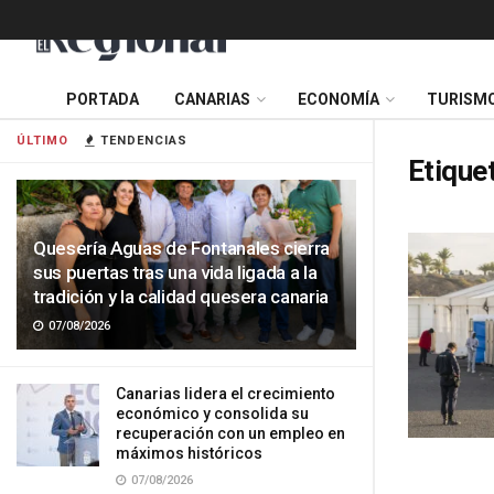
PORTADA
CANARIAS
ECONOMÍA
TURISM
ÚLTIMO
TENDENCIAS
Etique
Quesería Aguas de Fontanales cierra
sus puertas tras una vida ligada a la
tradición y la calidad quesera canaria
07/08/2026
Canarias lidera el crecimiento
económico y consolida su
recuperación con un empleo en
máximos históricos
07/08/2026