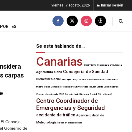
viernes, 7 agosto, 2026
Iniciar sesión
EPORTES
Se esta hablando de…
Canarias
onsidera
Crecimiento
Ciudadanía
ambulancia
Consejería de Sanidad
Agricultura
alerta
as carpas
Bienestar Social
Alerta por riesgo de incendios forestales
Contaminación
s
marina
Caída
Complejo Hospitalario Universitario Insular
Centro Coordinador de
de
Emergencias
Agenda 2030
Consejería de Bienestar Social
Climatización
Centro Coordinador de
Emergencias y Seguridad
accidente de tráfico
Agencia Estatal de
 El Consejo
Meteorología
caídas en zonas rocosas
del Gobierno de