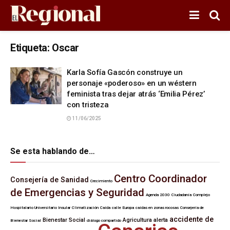
Etiqueta:
Oscar
Karla Sofía Gascón construye un
personaje «poderoso» en un wéstern
feminista tras dejar atrás ‘Emilia Pérez’
con tristeza
11/06/2025
Se esta hablando de…
Centro Coordinador
Consejería de Sanidad
Crecimiento
de Emergencias y Seguridad
Agenda 2030
Ciudadanía
Complejo
Hospitalario Universitario Insular
Climatización
Caída
calle Europa
caídas en zonas rocosas
Consejería de
accidente de
Bienestar Social
Agricultura
alerta
Bienestar Social
diálogo compartido