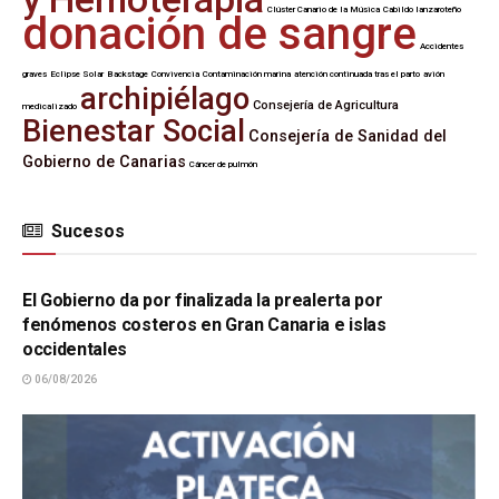
Clúster Canario de la Música
Cabildo lanzaroteño
donación de sangre
Accidentes
graves
Eclipse Solar
Backstage
Convivencia
Contaminación marina
atención continuada tras el parto
avión
archipiélago
Consejería de Agricultura
medicalizado
Bienestar Social
Consejería de Sanidad del
Gobierno de Canarias
Cáncer de pulmón
Sucesos
SUCESOS
El Gobierno da por finalizada la prealerta por
fenómenos costeros en Gran Canaria e islas
occidentales
06/08/2026