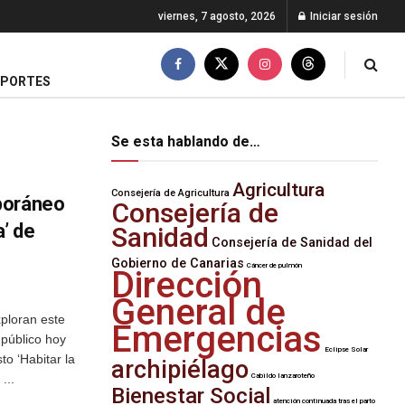
viernes, 7 agosto, 2026
Iniciar sesión
EPORTES
Se esta hablando de…
Agricultura
Consejería de Agricultura
poráneo
Consejería de
a’ de
Sanidad
Consejería de Sanidad del
Gobierno de Canarias
Cáncer de pulmón
Dirección
General de
xploran este
Emergencias
 público hoy
Eclipse Solar
to ‘Habitar la
archipiélago
...
Cabildo lanzaroteño
Bienestar Social
atención continuada tras el parto