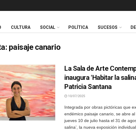
O
CULTURA
SOCIAL
POLÍTICA
SUCESOS
D
ta:
paisaje canario
La Sala de Arte Contem
inaugura ‘Habitar la salin
Patricia Santana
10/07/2025
Integrada por obras pictóricas que e
endémico paisaje canario, se abre al
jueves 10 de julio hasta el 31 de agos
salina’, la nueva exposición individual 