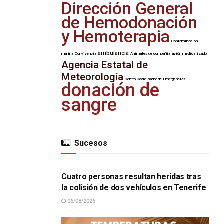
Dirección General
de Hemodonación
y Hemoterapia
Contaminación
ambulancia
marina
Convivencia
Animales de compañía
avión medicalizado
Agencia Estatal de
Meteorología
Centro Coordinador de Emergencias
donación de
sangre
Sucesos
SUCESOS
Cuatro personas resultan heridas tras
la colisión de dos vehículos en Tenerife
06/08/2026