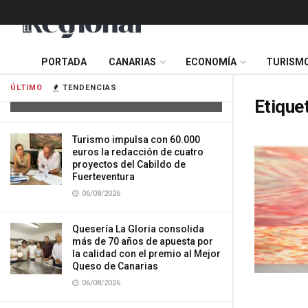
Cuatro personas resultan heridas tras
PORTADA
CANARIAS
ECONOMÍA
TURISM
la colisión de dos vehículos en
Tenerife
ÚLTIMO
TENDENCIAS
06/08/2026
Etique
Turismo impulsa con 60.000
euros la redacción de cuatro
proyectos del Cabildo de
Fuerteventura
06/08/2026
Quesería La Gloria consolida
más de 70 años de apuesta por
la calidad con el premio al Mejor
Queso de Canarias
06/08/2026