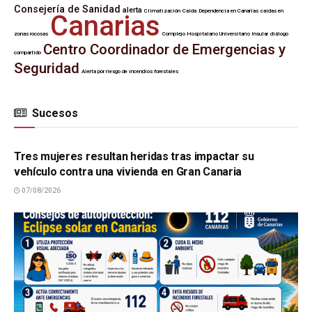
Consejería de Sanidad
alerta
Climatización
Caída
Dependencia en Canarias
caídas en
Canarias
zonas rocosas
Complejo Hospitalario Universitario Insular
diálogo
Centro Coordinador de Emergencias y
compartido
Seguridad
Alerta por riesgo de incendios forestales
Sucesos
SUCESOS
Tres mujeres resultan heridas tras impactar su
vehículo contra una vivienda en Gran Canaria
07/08/2026