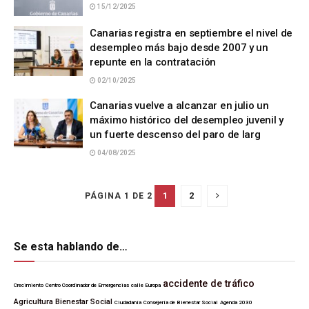
15/12/2025
Canarias registra en septiembre el nivel de
desempleo más bajo desde 2007 y un
repunte en la contratación
02/10/2025
Canarias vuelve a alcanzar en julio un
máximo histórico del desempleo juvenil y
un fuerte descenso del paro de larg
04/08/2025
1
2
PÁGINA 1 DE 2
Se esta hablando de…
accidente de tráfico
Crecimiento
Centro Coordinador de Emergencias
calle Europa
Agricultura
Bienestar Social
Ciudadanía
Consejería de Bienestar Social
Agenda 2030