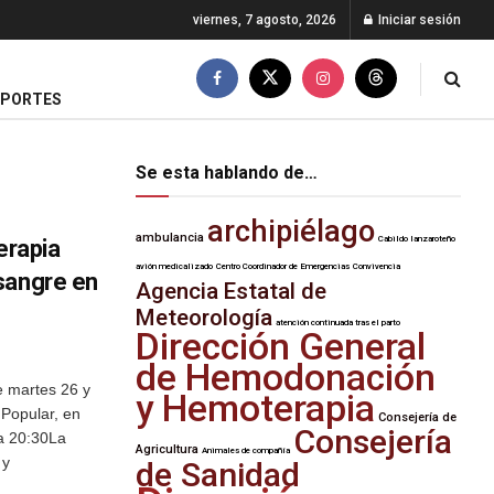
viernes, 7 agosto, 2026
Iniciar sesión
EPORTES
Se esta hablando de…
archipiélago
ambulancia
Cabildo lanzaroteño
rapia
avión medicalizado
Centro Coordinador de Emergencias
Convivencia
sangre en
Agencia Estatal de
Meteorología
atención continuada tras el parto
Dirección General
de Hemodonación
e martes 26 y
y Hemoterapia
 Popular, en
Consejería de
Consejería
 a 20:30La
Agricultura
Animales de compañía
 y
de Sanidad