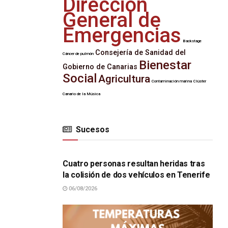
Dirección
General de
Emergencias
Backstage
Consejería de Sanidad del
Cáncer de pulmón
Bienestar
Gobierno de Canarias
Social
Agricultura
Contaminación marina
Clúster
Canario de la Música
Sucesos
SUCESOS
Cuatro personas resultan heridas tras
la colisión de dos vehículos en Tenerife
06/08/2026