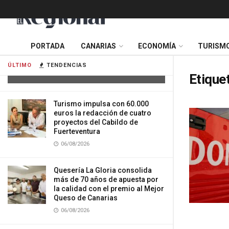
Cuatro personas resultan heridas tras
PORTADA
CANARIAS
ECONOMÍA
TURISM
la colisión de dos vehículos en
Tenerife
ÚLTIMO
TENDENCIAS
06/08/2026
Etique
Turismo impulsa con 60.000
euros la redacción de cuatro
proyectos del Cabildo de
Fuerteventura
06/08/2026
Quesería La Gloria consolida
más de 70 años de apuesta por
la calidad con el premio al Mejor
Queso de Canarias
06/08/2026