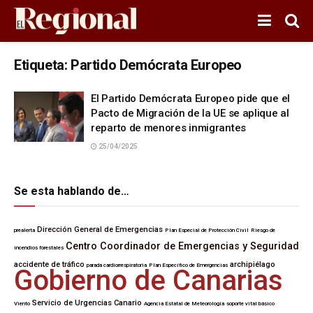
Etiqueta:
Partido Demócrata Europeo
El Partido Demócrata Europeo pide que el
Pacto de Migración de la UE se aplique al
reparto de menores inmigrantes
25/04/2025
Se esta hablando de…
Dirección General de Emergencias
prealerta
Plan Especial de Protección Civil
Riesgo de
Centro Coordinador de Emergencias y Seguridad
incendios forestales
accidente de tráfico
archipiélago
parada cardiorrespiratoria
Plan Específico de Emergencias
Gobierno de Canarias
Servicio de Urgencias Canario
Viento
Agencia Estatal de Meteorología
soporte vital básico