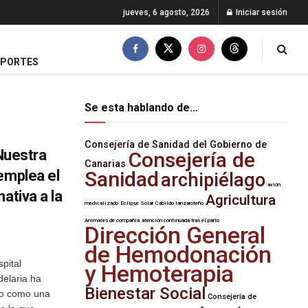
jueves, 6 agosto, 2026
Iniciar sesión
EPORTES
Se esta hablando de…
Consejería de Sanidad del Gobierno de
 Nuestra
Consejería de
Canarias
emplea el
Sanidad
archipiélago
avión
ativa a la
Agricultura
medicalizado
Eclipse Solar
Cabildo lanzaroteño
Animales de compañía
atención continuada tras el parto
Dirección General
de Hemodonación
pital
y Hemoterapia
delaria ha
Bienestar Social
so como una
Consejería de