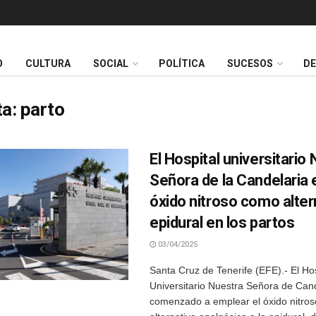
O
CULTURA
SOCIAL
POLÍTICA
SUCESOS
D
ta:
parto
El Hospital universitario
Señora de la Candelaria 
óxido nitroso como altern
epidural en los partos
03/04/2025
Santa Cruz de Tenerife (EFE).- El Hos
Universitario Nuestra Señora de Can
comenzado a emplear el óxido nitro