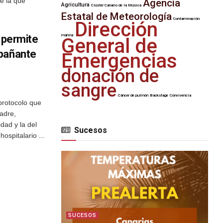
de la que
Agencia
Agricultura
Clúster Canario de la Música
Estatal de Meteorología
Contaminación
Dirección
a permite
marina
General de
mpañante
Emergencias
donación de
sangre
Cáncer de pulmón
Backstage
Convivencia
protocolo que
adre,
dad y la del
Sucesos
ospitalario ...
SUCESOS