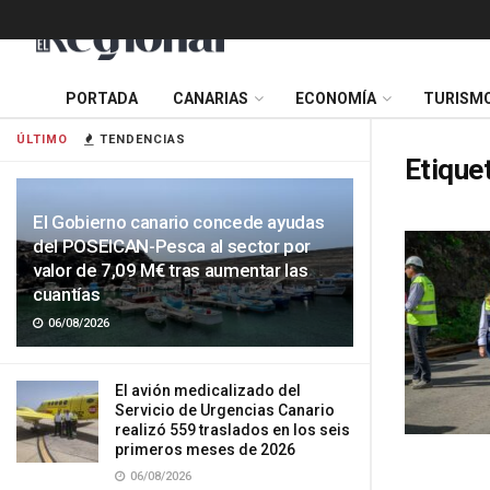
PORTADA
CANARIAS
ECONOMÍA
TURISM
ÚLTIMO
TENDENCIAS
Etique
El Gobierno canario concede ayudas
del POSEICAN-Pesca al sector por
valor de 7,09 M€ tras aumentar las
cuantías
06/08/2026
El avión medicalizado del
Servicio de Urgencias Canario
realizó 559 traslados en los seis
primeros meses de 2026
06/08/2026