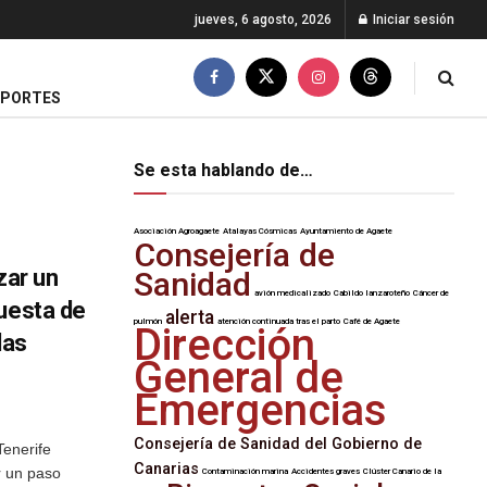
jueves, 6 agosto, 2026
Iniciar sesión
EPORTES
Se esta hablando de…
Asociación Agroagaete
Atalayas Cósmicas
Ayuntamiento de Agaete
Consejería de
zar un
Sanidad
avión medicalizado
Cabildo lanzaroteño
Cáncer de
Cuesta de
alerta
pulmón
atención continuada tras el parto
Café de Agaete
Dirección
las
General de
Emergencias
Consejería de Sanidad del Gobierno de
Tenerife
Canarias
r un paso
Contaminación marina
Accidentes graves
Clúster Canario de la