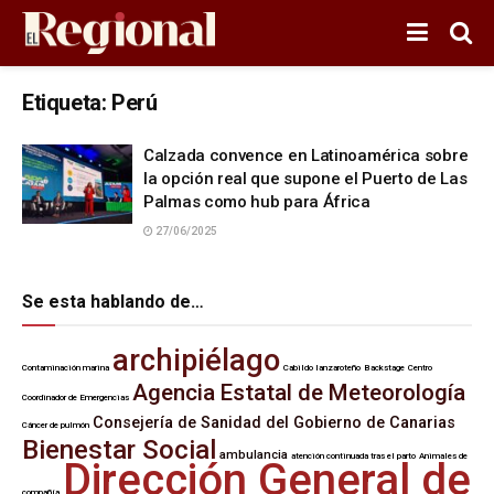
Etiqueta:
Perú
Calzada convence en Latinoamérica sobre
la opción real que supone el Puerto de Las
Palmas como hub para África
27/06/2025
Se esta hablando de…
archipiélago
Contaminación marina
Cabildo lanzaroteño
Backstage
Centro
Agencia Estatal de Meteorología
Coordinador de Emergencias
Consejería de Sanidad del Gobierno de Canarias
Cáncer de pulmón
Bienestar Social
ambulancia
atención continuada tras el parto
Animales de
Dirección General de
compañía