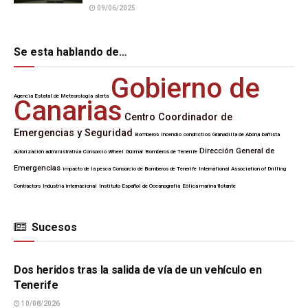
09/06/2025
Se esta hablando de…
Gobierno de
Agencia Estatal de Meteorología
alerta
Canarias
Centro Coordinador de
Emergencias y Seguridad
Bomberos
Incendio
condrictios
Granadilla de Abona
bañista
Dirección General de
autorización administrativa
Consorcio Wheel
Güímar
Bomberos de Tenerife
Emergencias
impacto de la pesca
Consorcio de Bomberos de Tenerife
International Association of Drilling
Contractors
Industria internacional
Instituto Español de Oceanografía
Eólica marina flotante
Sucesos
SUCESOS
Dos heridos tras la salida de vía de un vehículo en
Tenerife
10/08/2026