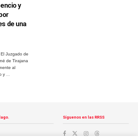
sencio y
por
es de una
 El Juzgado de
mé de Tirajana
mente al
 y ...
lago.
Síguenos en las RRSS