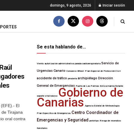
domingo, 9 agosto, 2026
Iniciar sesión
EPORTES
Se esta hablando de…
Servicio de
Viento
autorización administrativa
parada cardiorrespiratoria
 Raúl
Urgencias Canario
Consorcio Wheel
Plan Especial de Protección Civil
jugadores
accidente de tráfico
archipiélago
Dirección
prealerta
ales
General de Emergencias
Puerto de Las Palmas
Eólica marina flotante
Gobierno de
soporte vital básico
Canarias
(EFE).- El
Agencia Estatal de Meteorología
de Tirajana
Centro Coordinador de
Plan Específico de Emergencias
io oral contra
Emergencias y Seguridad
prototipo
Riesgo de incendios
forestales