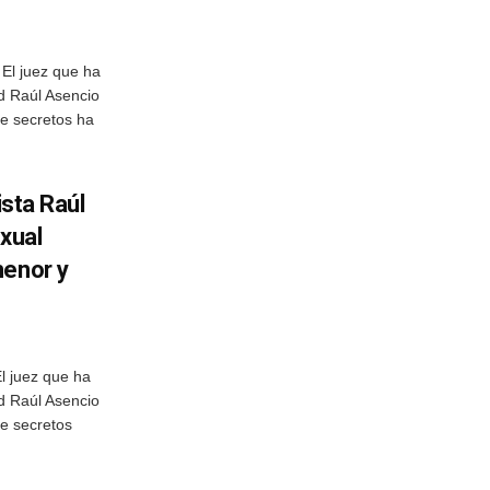
El juez que ha
d Raúl Asencio
de secretos ha
ista Raúl
exual
menor y
l juez que ha
d Raúl Asencio
de secretos