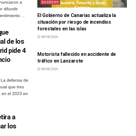
nunciaron a
SUCESOS
r difundir
El Gobierno de Canarias actualiza la
ntimiento ...
situación por riesgo de incendios
forestales en las islas
que
08/08/2026
al de los
SUCESOS
id pide 4
Motorista fallecido en accidente de
ncio
tráfico en Lanzarote
08/08/2026
 La defensa de
xual que tres
 en el 2023 en
tira a
ar los