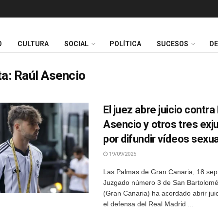
O
CULTURA
SOCIAL
POLÍTICA
SUCESOS
D
ta:
Raúl Asencio
El juez abre juicio contra
Asencio y otros tres ex
por difundir vídeos sexu
19/09/2025
Las Palmas de Gran Canaria, 18 sep 
Juzgado número 3 de San Bartolomé 
(Gran Canaria) ha acordado abrir juic
el defensa del Real Madrid ...