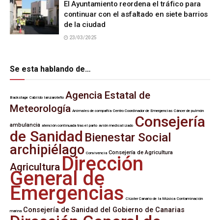
El Ayuntamiento reordena el tráfico para
continuar con el asfaltado en siete barrios
de la ciudad
23/03/2025
Se esta hablando de…
Agencia Estatal de
Backstage
Cabildo lanzaroteño
Meteorología
Animales de compañía
Centro Coordinador de Emergencias
Cáncer de pulmón
Consejería
ambulancia
atención continuada tras el parto
avión medicalizado
de Sanidad
Bienestar Social
archipiélago
Consejería de Agricultura
Convivencia
Dirección
Agricultura
General de
Emergencias
Clúster Canario de la Música
Contaminación
Consejería de Sanidad del Gobierno de Canarias
marina