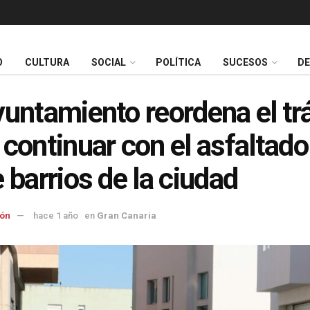
O
CULTURA
SOCIAL
POLÍTICA
SUCESOS
D
yuntamiento reordena el tr
 continuar con el asfaltado
e barrios de la ciudad
ón
hace 1 año
en
Gran Canaria