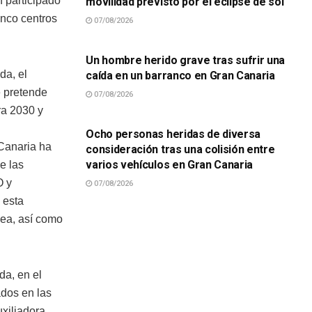
 participado
movilidad previsto por el eclipse de sol
inco centros
07/08/2026
SUCESOS
Un hombre herido grave tras sufrir una
da, el
caída en un barranco en Gran Canaria
e pretende
07/08/2026
SUCESOS
ra 2030 y
Ocho personas heridas de diversa
Canaria ha
consideración tras una colisión entre
varios vehículos en Gran Canaria
e las
O y
07/08/2026
 esta
pea, así como
da, en el
ados en las
xiliadora,