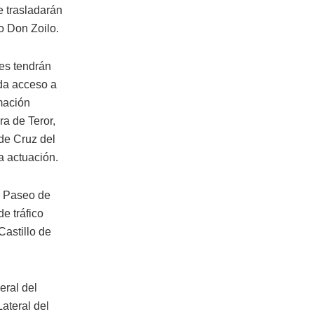
se trasladarán
lo Don Zoilo.
tes tendrán
 da acceso a
amación
ra de Teror,
 de Cruz del
a actuación.
l Paseo de
e tráfico
Castillo de
eral del
ateral del