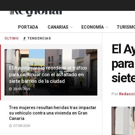
PORTADA
CANARIAS
ECONOMÍA
TURISM
ÚLTIMO
TENDENCIAS
El A
para
El Ayuntamiento reordena el tráfico
siet
para continuar con el asfaltado en
siete barrios de la ciudad
23/03/2025
Por
Redacci
Tres mujeres resultan heridas tras impactar
su vehículo contra una vivienda en Gran
Canaria
07/08/2026