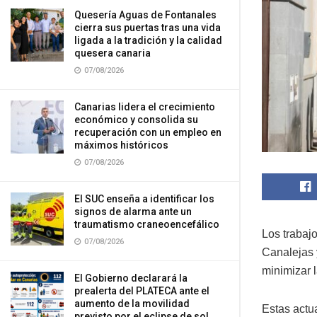
Quesería Aguas de Fontanales
cierra sus puertas tras una vida
ligada a la tradición y la calidad
quesera canaria
07/08/2026
Canarias lidera el crecimiento
económico y consolida su
recuperación con un empleo en
máximos históricos
07/08/2026
El SUC enseña a identificar los
signos de alarma ante un
traumatismo craneoencefálico
Los trabajo
07/08/2026
Canalejas 
minimizar l
El Gobierno declarará la
prealerta del PLATECA ante el
aumento de la movilidad
Estas actu
previsto por el eclipse de sol