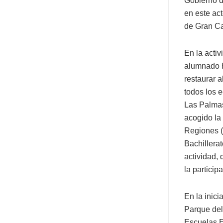
Gobierno d
en este ac
de Gran Ca
En la activ
alumnado h
restaurar 
todos los 
Las Palmas
acogido la
Regiones (
Bachillerat
actividad,
la particip
En la inici
Parque del
Escuelas E