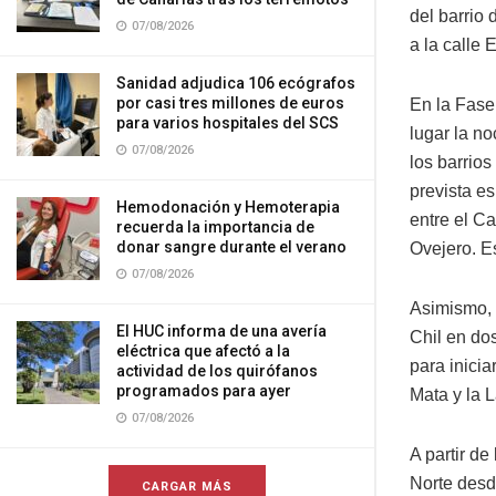
del barrio 
07/08/2026
a la calle 
Sanidad adjudica 106 ecógrafos
por casi tres millones de euros
En la Fase 
para varios hospitales del SCS
lugar la n
07/08/2026
los barrios
prevista es
Hemodonación y Hemoterapia
entre el Ca
recuerda la importancia de
donar sangre durante el verano
Ovejero. Es
07/08/2026
Asimismo, 
El HUC informa de una avería
Chil en do
eléctrica que afectó a la
para inicia
actividad de los quirófanos
programados para ayer
Mata y la L
07/08/2026
A partir de
Norte desd
CARGAR MÁS