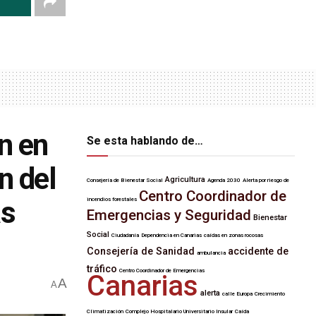
n en
Se esta hablando de…
n del
Agricultura
Consejería de Bienestar Social
Agenda 2030
Alerta por riesgo de
Centro Coordinador de
as
incendios forestales
Emergencias y Seguridad
Bienestar
Social
Ciudadanía
Dependencia en Canarias
caídas en zonas rocosas
Consejería de Sanidad
accidente de
ambulancia
tráfico
Centro Coordinador de Emergencias
Canarias
A
A
alerta
calle Europa
Crecimiento
Climatización
Complejo Hospitalario Universitario Insular
Caída