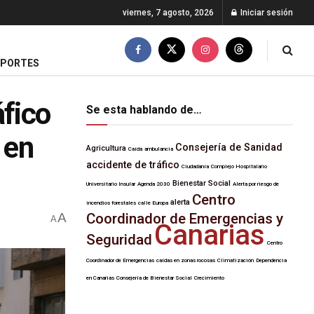
viernes, 7 agosto, 2026
Iniciar sesión
EPORTES
áfico
Se esta hablando de…
 en
Consejería de Sanidad
Agricultura
Caída
ambulancia
accidente de tráfico
Ciudadanía
Complejo Hospitalario
Bienestar Social
Universitario Insular
Agenda 2030
Alerta por riesgo de
Centro
alerta
incendios forestales
calle Europa
A
Coordinador de Emergencias y
A
Canarias
Seguridad
Centro
Coordinador de Emergencias
caídas en zonas rocosas
Climatización
Dependencia
en Canarias
Consejería de Bienestar Social
Crecimiento