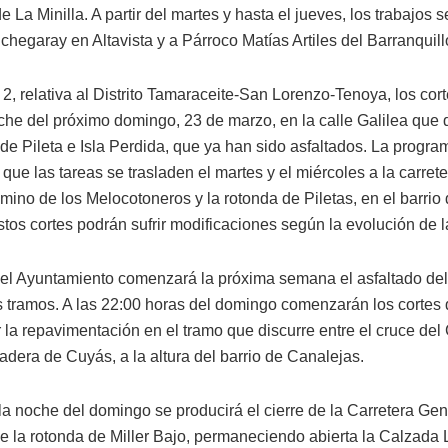
de La Minilla. A partir del martes y hasta el jueves, los trabajos 
Echegaray en Altavista y a Párroco Matías Artiles del Barranquil
2, relativa al Distrito Tamaraceite-San Lorenzo-Tenoya, los cor
oche del próximo domingo, 23 de marzo, en la calle Galilea que
 de Pileta e Isla Perdida, que ya han sido asfaltados. La progr
 que las tareas se trasladen el martes y el miércoles a la carrete
mino de los Melocotoneros y la rotonda de Piletas, en el barrio
tos cortes podrán sufrir modificaciones según la evolución de l
el Ayuntamiento comenzará la próxima semana el asfaltado de
s tramos. A las 22:00 horas del domingo comenzarán los cortes d
r la repavimentación en el tramo que discurre entre el cruce del 
adera de Cuyás, a la altura del barrio de Canalejas.
 la noche del domingo se producirá el cierre de la Carretera Gen
e la rotonda de Miller Bajo, permaneciendo abierta la Calzada L