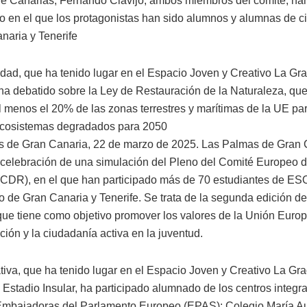
e Canarias, Fernando Clavijo, ambos miembros del comité, han
to en el que los protagonistas han sido alumnos y alumnas de c
naria y Tenerife
idad, que ha tenido lugar en el Espacio Joven y Creativo La Gra
a debatido sobre la Ley de Restauración de la Naturaleza, qu
al menos el 20% de las zonas terrestres y marítimas de la UE pa
ecosistemas degradados para 2050
 de Gran Canaria, 22 de marzo de 2025. Las Palmas de Gran 
 celebración de una simulación del Pleno del Comité Europeo d
CDR), en el que han participado más de 70 estudiantes de ES
o de Gran Canaria y Tenerife. Se trata de la segunda edición de
 que tiene como objetivo promover los valores de la Unión Euro
ación y la ciudadanía activa en la juventud.
ativa, que ha tenido lugar en el Espacio Joven y Creativo La Gra
 Estadio Insular, ha participado alumnado de los centros integr
mbajadoras del Parlamento Europeo (EPAS): Colegio María Au