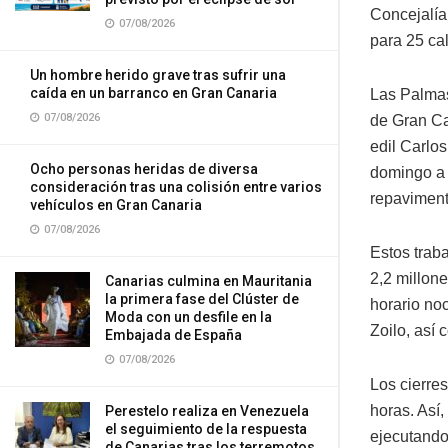
Concejalía
07/08/2026
para 25 ca
Un hombre herido grave tras sufrir una
caída en un barranco en Gran Canaria
Las Palmas
07/08/2026
de Gran Ca
edil Carlo
Ocho personas heridas de diversa
domingo a l
consideración tras una colisión entre varios
repaviment
vehículos en Gran Canaria
07/08/2026
Estos trab
2,2 millon
Canarias culmina en Mauritania
la primera fase del Clúster de
horario noc
Moda con un desfile en la
Zoilo, así
Embajada de España
07/08/2026
Los cierres
horas. Así,
Perestelo realiza en Venezuela
el seguimiento de la respuesta
ejecutando
de Canarias tras los terremotos