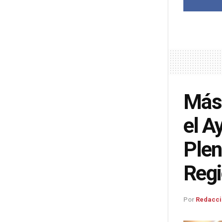
Más 
el A
Plen
Reg
Por
Redacci