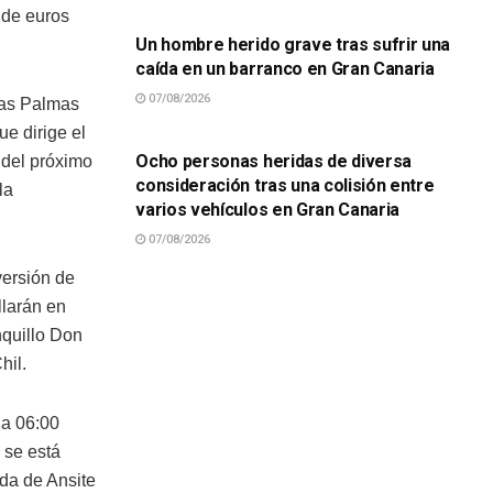
 de euros
Un hombre herido grave tras sufrir una
caída en un barranco en Gran Canaria
07/08/2026
Las Palmas
SUCESOS
e dirige el
Ocho personas heridas de diversa
 del próximo
consideración tras una colisión entre
la
varios vehículos en Gran Canaria
07/08/2026
versión de
llarán en
nquillo Don
hil.
 a 06:00
 se está
ida de Ansite