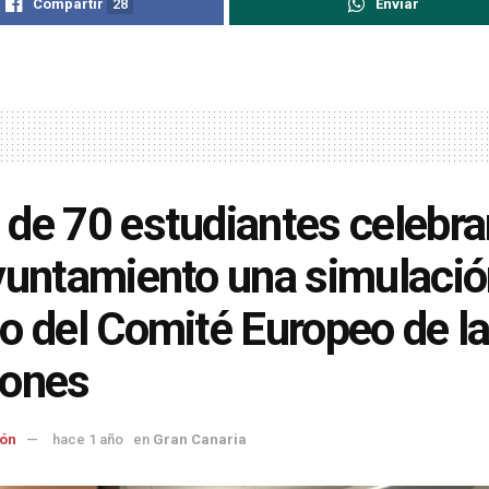
Compartir
28
Enviar
de 70 estudiantes celebra
yuntamiento una simulació
o del Comité Europeo de l
iones
ón
hace 1 año
en
Gran Canaria