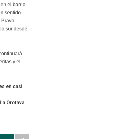
en el barrio
en sentido
e Bravo
ido sur desde
continuará
ritas y el
es en casi
 La Orotava