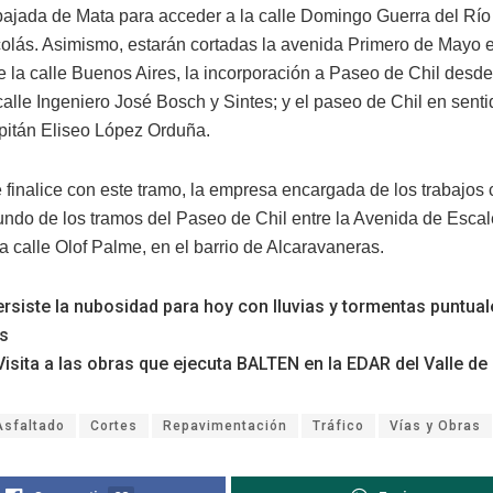
 bajada de Mata para acceder a la calle Domingo Guerra del Río 
olás. Asimismo, estarán cortadas la avenida Primero de Mayo 
e la calle Buenos Aires, la incorporación a Paseo de Chil desd
 calle Ingeniero José Bosch y Sintes; y el paseo de Chil en sent
apitán Eliseo López Orduña.
 finalice con este tramo, la empresa encargada de los trabajos 
undo de los tramos del Paseo de Chil entre la Avenida de Escale
a calle Olof Palme, en el barrio de Alcaravaneras.
rsiste la nubosidad para hoy con lluvias y tormentas puntual
ís
isita a las obras que ejecuta BALTEN en la EDAR del Valle de
Asfaltado
Cortes
Repavimentación
Tráfico
Vías y Obras