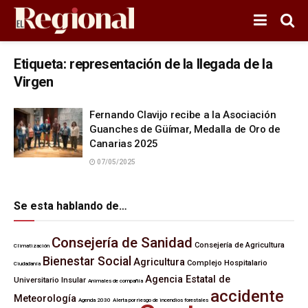
Etiqueta:
representación de la llegada de la
Virgen
Fernando Clavijo recibe a la Asociación
Guanches de Güímar, Medalla de Oro de
Canarias 2025
07/05/2025
Se esta hablando de…
Consejería de Sanidad
Consejería de Agricultura
Climatización
Bienestar Social
Agricultura
Complejo Hospitalario
Ciudadanía
Agencia Estatal de
Universitario Insular
Animales de compañía
accidente
Meteorología
Agenda 2030
Alerta por riesgo de incendios forestales