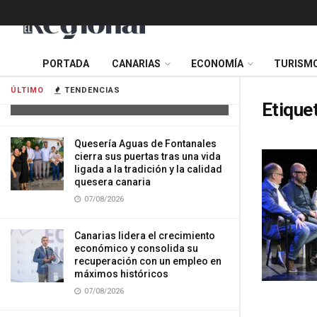
Tres mujeres resultan heridas tras
PORTADA
CANARIAS
ECONOMÍA
TURISM
impactar su vehículo contra una
vivienda en Gran Canaria
ÚLTIMO
TENDENCIAS
07/08/2026
Etique
Quesería Aguas de Fontanales
cierra sus puertas tras una vida
ligada a la tradición y la calidad
quesera canaria
07/08/2026
Canarias lidera el crecimiento
económico y consolida su
recuperación con un empleo en
máximos históricos
07/08/2026