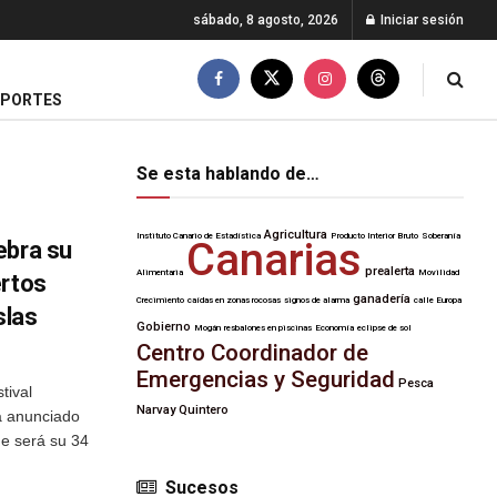
sábado, 8 agosto, 2026
Iniciar sesión
EPORTES
Se esta hablando de…
Agricultura
Instituto Canario de Estadística
Producto Interior Bruto
Soberanía
Canarias
ebra su
prealerta
Alimentaria
Movilidad
ertos
ganadería
Crecimiento
caídas en zonas rocosas
signos de alarma
calle Europa
slas
Gobierno
Mogán
resbalones en piscinas
Economía
eclipse de sol
Centro Coordinador de
Emergencias y Seguridad
Pesca
tival
Narvay Quintero
a anunciado
ue será su 34
Sucesos