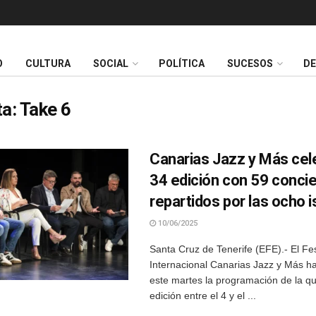
O
CULTURA
SOCIAL
POLÍTICA
SUCESOS
D
ta:
Take 6
Canarias Jazz y Más cel
34 edición con 59 conci
repartidos por las ocho i
10/06/2025
Santa Cruz de Tenerife (EFE).- El Fes
Internacional Canarias Jazz y Más h
este martes la programación de la q
edición entre el 4 y el ...