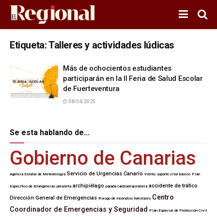
Etiqueta:
Talleres y actividades lúdicas
Más de ochocientos estudiantes
participarán en la II Feria de Salud Escolar
de Fuerteventura
08/04/2025
Se esta hablando de…
Gobierno de Canarias
Servicio de Urgencias Canario
Agencia Estatal de Meteorología
Viento
soporte vital básico
Plan
archipiélago
accidente de tráfico
Específico de Emergencias
prealerta
parada cardiorrespiratoria
Centro
Dirección General de Emergencias
Riesgo de incendios forestales
Coordinador de Emergencias y Seguridad
Plan Especial de Protección Civil