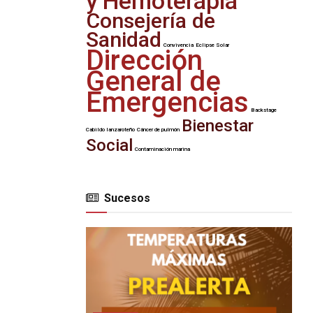
y Hemoterapia
Consejería de
Sanidad
Convivencia
Eclipse Solar
Dirección
General de
Emergencias
Backstage
Bienestar
Cabildo lanzaroteño
Cáncer de pulmón
Social
Contaminación marina
Sucesos