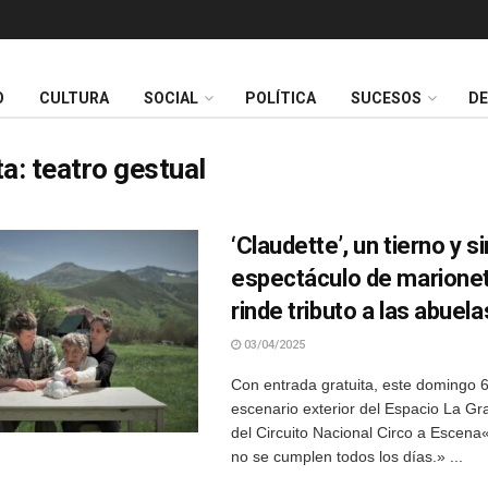
O
CULTURA
SOCIAL
POLÍTICA
SUCESOS
D
ta:
teatro gestual
‘Claudette’, un tierno y 
espectáculo de marione
rinde tributo a las abuela
03/04/2025
Con entrada gratuita, este domingo 6 
escenario exterior del Espacio La Gr
del Circuito Nacional Circo a Escen
no se cumplen todos los días.» ...