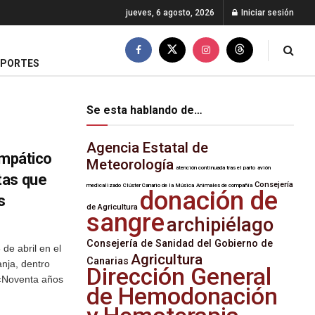
jueves, 6 agosto, 2026
Iniciar sesión
EPORTES
Se esta hablando de…
Agencia Estatal de
simpático
Meteorología
atención continuada tras el parto
avión
tas que
Consejería
medicalizado
Clúster Canario de la Música
Animales de compañía
donación de
s
de Agricultura
sangre
archipiélago
Consejería de Sanidad del Gobierno de
de abril en el
Agricultura
Canarias
anja, dentro
Dirección General
a«Noventa años
de Hemodonación