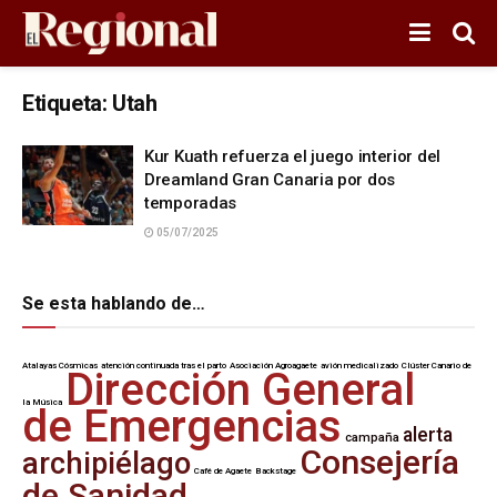
Etiqueta:
Utah
Kur Kuath refuerza el juego interior del
Dreamland Gran Canaria por dos
temporadas
05/07/2025
Se esta hablando de…
Atalayas Cósmicas
atención continuada tras el parto
Asociación Agroagaete
avión medicalizado
Clúster Canario de
Dirección General
la Música
de Emergencias
alerta
campaña
Consejería
archipiélago
Café de Agaete
Backstage
de Sanidad