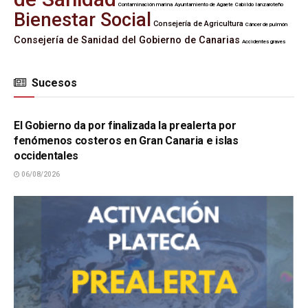
Contaminación marina
Ayuntamiento de Agaete
Cabildo lanzaroteño
Bienestar Social
Consejería de Agricultura
Cáncer de pulmón
Consejería de Sanidad del Gobierno de Canarias
Accidentes graves
Sucesos
SUCESOS
El Gobierno da por finalizada la prealerta por
fenómenos costeros en Gran Canaria e islas
occidentales
06/08/2026