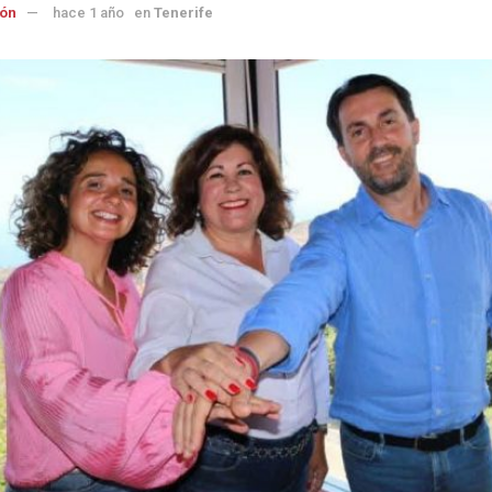
ón
hace 1 año
en
Tenerife