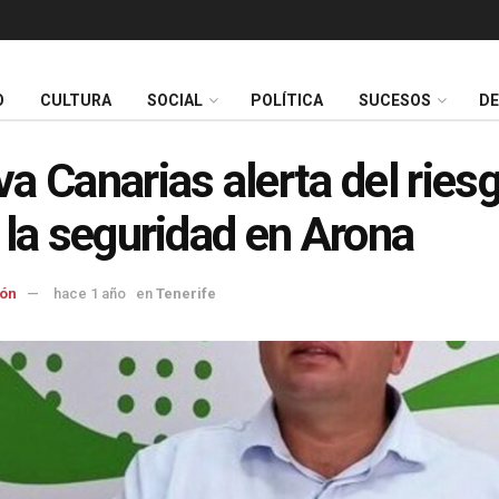
O
CULTURA
SOCIAL
POLÍTICA
SUCESOS
D
a Canarias alerta del ries
 la seguridad en Arona
ón
hace 1 año
en
Tenerife