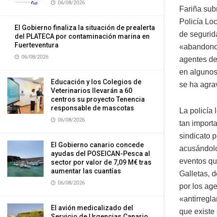
06/08/2026
Fariña sub
Policía Lo
El Gobierno finaliza la situación de prealerta
de segurid
del PLATECA por contaminación marina en
Fuerteventura
«abandono, 
06/08/2026
agentes de
en algunos
Educación y los Colegios de
se ha agra
Veterinarios llevarán a 60
centros su proyecto Tenencia
responsable de mascotas
La policía 
06/08/2026
tan import
sindicato 
El Gobierno canario concede
acusándolo
ayudas del POSEICAN-Pesca al
eventos qu
sector por valor de 7,09 M€ tras
aumentar las cuantías
Galletas, 
06/08/2026
por los age
«antirregla
El avión medicalizado del
que existe
Servicio de Urgencias Canario