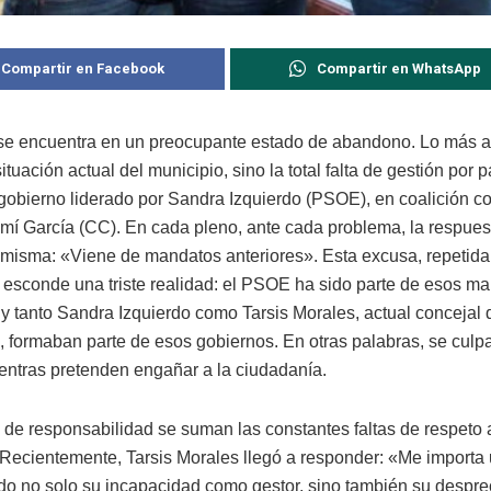
Compartir en Facebook
Compartir en WhatsApp
se encuentra en un preocupante estado de abandono. Lo más 
situación actual del municipio, sino la total falta de gestión por p
gobierno liderado por Sandra Izquierdo (PSOE), en coalición c
mí García (CC). En cada pleno, ante cada problema, la respues
 misma: «Viene de mandatos anteriores». Esta excusa, repetida
 esconde una triste realidad: el PSOE ha sido parte de esos m
, y tanto Sandra Izquierdo como Tarsis Morales, actual concejal 
 formaban parte de esos gobiernos. En otras palabras, se culpa
ntras pretenden engañar a la ciudadanía.
a de responsabilidad se suman las constantes faltas de respeto 
 Recientemente, Tarsis Morales llegó a responder: «Me importa 
o no solo su incapacidad como gestor, sino también su desprec