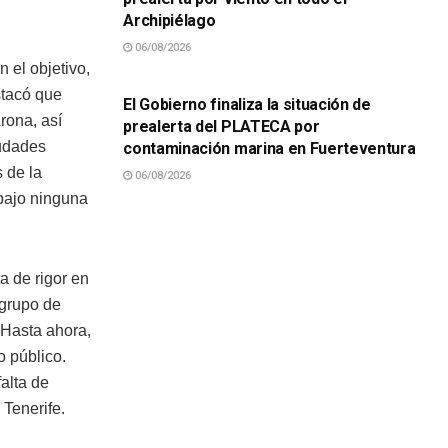
Archipiélago
06/08/2026
SUCESOS
 el objetivo,
tacó que
El Gobierno finaliza la situación de
rona, así
prealerta del PLATECA por
iudades
contaminación marina en Fuerteventura
 de la
06/08/2026
bajo ninguna
a de rigor en
 grupo de
 Hasta ahora,
o público.
alta de
Tenerife.