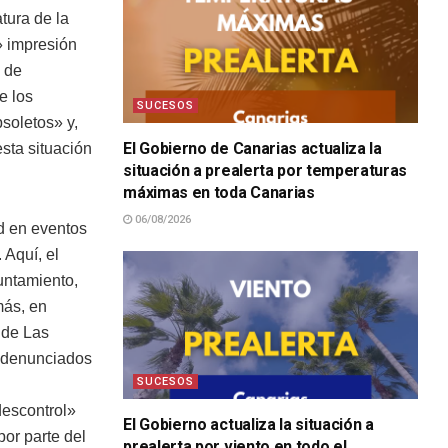
tura de la
» impresión
o de
e los
SUCESOS
soletos» y,
El Gobierno de Canarias actualiza la
sta situación
situación a prealerta por temperaturas
máximas en toda Canarias
06/08/2026
ad en eventos
 Aquí, el
untamiento,
más, en
 de Las
y denunciados
SUCESOS
descontrol»
El Gobierno actualiza la situación a
por parte del
prealerta por viento en todo el