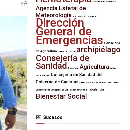
A
Contaminación marina
A
Agencia Estatal de
Meteorología
Animales de compañía
Dirección
General de
Emergencias
Consejería
archipiélago
de Agricultura
Cáncer de pulmón
Consejería de
Sanidad
Agricultura
Backstage
avión
Consejería de Sanidad del
medicalizado
Gobierno de Canarias
atención continuada tras el parto
Centro
ambulancia
Coordinador de Emergencias
Cabildo lanzaroteño
Bienestar Social
Sucesos
SUCESOS