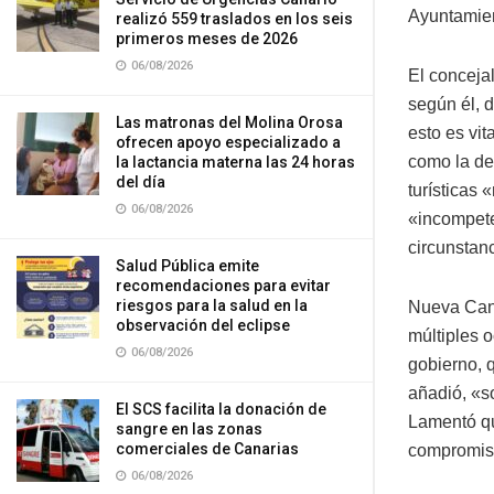
Ayuntamient
realizó 559 traslados en los seis
primeros meses de 2026
06/08/2026
El concejal
según él,
Las matronas del Molina Orosa
esto es vit
ofrecen apoyo especializado a
como la de
la lactancia materna las 24 horas
del día
turísticas
06/08/2026
«incompete
circunstanc
Salud Pública emite
recomendaciones para evitar
riesgos para la salud en la
Nueva Cana
observación del eclipse
múltiples 
06/08/2026
gobierno, 
añadió, «s
El SCS facilita la donación de
Lamentó qu
sangre en las zonas
comerciales de Canarias
compromiso
06/08/2026