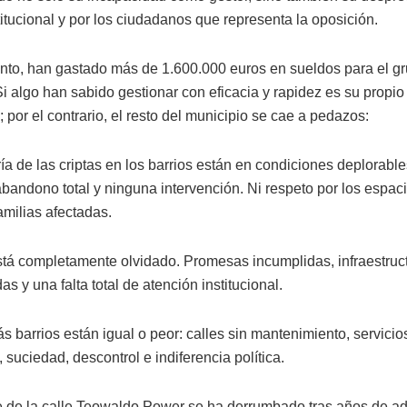
titucional y por los ciudadanos que representa la oposición.
anto, han gastado más de 1.600.000 euros en sueldos para el g
i algo han sabido gestionar con eficacia y rapidez es su propio
por el contrario, el resto del municipio se cae a pedazos:
ía de las criptas en los barrios están en condiciones deplorabl
 abandono total y ninguna intervención. Ni respeto por los espa
familias afectadas.
está completamente olvidado. Promesas incumplidas, infraestruc
 y una falta total de atención institucional.
s barrios están igual o peor: calles sin mantenimiento, servicio
, suciedad, descontrol e indiferencia política.
e de la calle Teowaldo Power se ha derrumbado tras años de ad