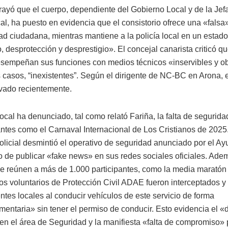
rayó que el cuerpo, dependiente del Gobierno Local y de la Jefa
cal, ha puesto en evidencia que el consistorio ofrece una «falsa
ad ciudadana, mientras mantiene a la policía local en un estad
desprotección y desprestigio». El concejal canarista criticó qu
sempeñan sus funciones con medios técnicos «inservibles y ob
 casos, “inexistentes”. Según el dirigente de NC-BC en Arona, e
vado recientemente.
local ha denunciado, tal como relató Fariña, la falta de segurid
antes como el Carnaval Internacional de Los Cristianos de 2025.
policial desmintió el operativo de seguridad anunciado por el Ay
 de publicar «fake news» en sus redes sociales oficiales. Ade
e reúnen a más de 1.000 participantes, como la media maratón
dos voluntarios de Protección Civil ADAE fueron interceptados 
ntes locales al conducir vehículos de este servicio de forma
mentaria» sin tener el permiso de conducir. Esto evidencia el «
 en el área de Seguridad y la manifiesta «falta de compromiso» 