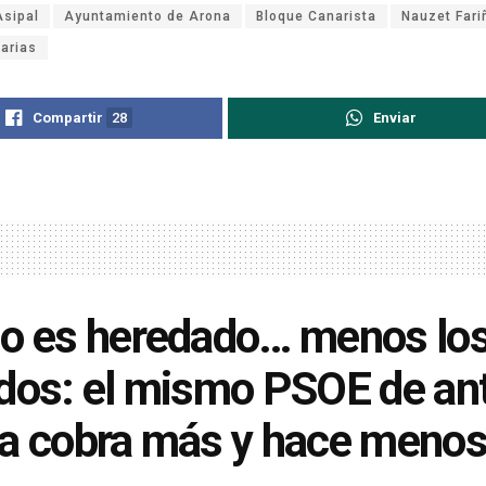
Asipal
Ayuntamiento de Arona
Bloque Canarista
Nauzet Fari
arias
Compartir
28
Enviar
o es heredado… menos lo
dos: el mismo PSOE de an
a cobra más y hace menos