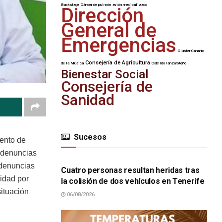
Backstage
Cáncer de pulmón
avión medicalizado
Dirección
General de
Emergencias
Clúster Canario
Consejería de Agricultura
de la Música
Cabildo lanzaroteño
Bienestar Social
Consejería de
Sanidad
Sucesos
ento de
SUCESOS
 denuncias
 denuncias
Cuatro personas resultan heridas tras
ridad por
la colisión de dos vehículos en Tenerife
ituación
06/08/2026