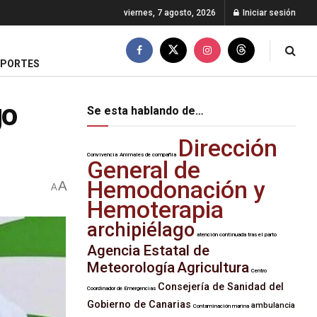
viernes, 7 agosto, 2026
Iniciar sesión
EPORTES
go
Se esta hablando de…
Dirección
Convivencia
Animales de compañía
General de
Hemodonación y
A
A
Hemoterapia
archipiélago
atención continuada tras el parto
Agencia Estatal de
Meteorología
Agricultura
Centro
Consejería de Sanidad del
Coordinador de Emergencias
Gobierno de Canarias
ambulancia
Contaminación marina