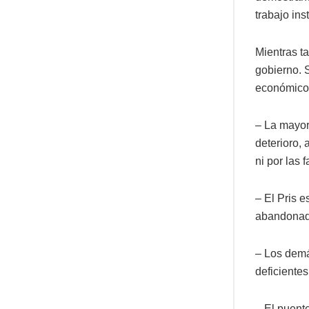
trabajo ins
Mientras t
gobierno. S
económico; 
– La mayor
deterioro,
ni por las 
– El Pris 
abandonadas
– Los demá
deficientes
– El puent