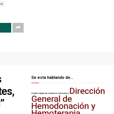
ña
s
Se esta hablando de…
tes,
Dirección
Clúster Canario de la Música
Convivencia
General de
”
Hemodonación y
Hemoterapia