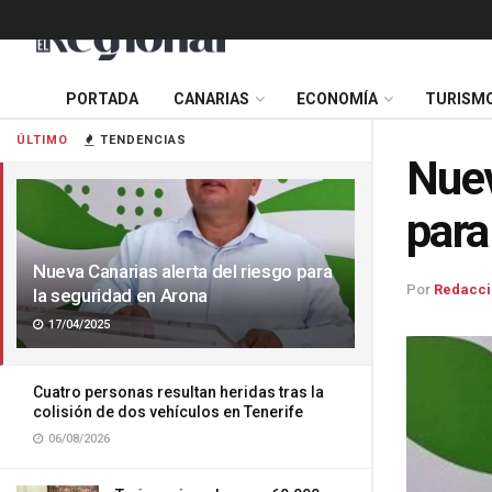
PORTADA
CANARIAS
ECONOMÍA
TURISM
ÚLTIMO
TENDENCIAS
Nuev
para
Nueva Canarias alerta del riesgo para
Por
Redacci
la seguridad en Arona
17/04/2025
Cuatro personas resultan heridas tras la
colisión de dos vehículos en Tenerife
06/08/2026