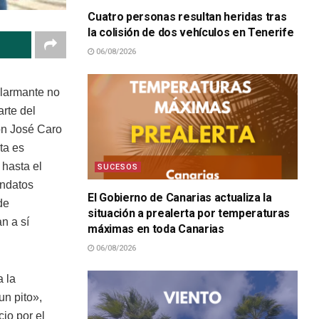
Cuatro personas resultan heridas tras
la colisión de dos vehículos en Tenerife
06/08/2026
alarmante no
arte del
on José Caro
ta es
 hasta el
SUCESOS
andatos
El Gobierno de Canarias actualiza la
de
situación a prealerta por temperaturas
n a sí
máximas en toda Canarias
06/08/2026
a la
un pito»,
io por el