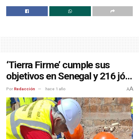
‘Tierra Firme’ cumple sus
objetivos en Senegal y 216 jó…
A
Por
Redacción
hace 1 año
A