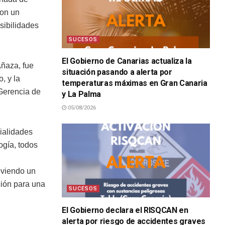
con un
sibilidades
SUCESOS
El Gobierno de Canarias actualiza la
Añaza, fue
situación pasando a alerta por
, y la
temperaturas máximas en Gran Canaria
 Gerencia de
y La Palma
05/08/2026
cialidades
ogía, todos
oviendo un
ción para una
SUCESOS
El Gobierno declara el RISQCAN en
alerta por riesgo de accidentes graves