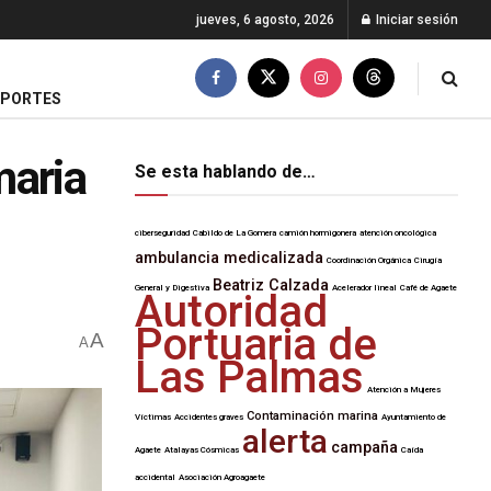
jueves, 6 agosto, 2026
Iniciar sesión
EPORTES
maria
Se esta hablando de…
ciberseguridad
Cabildo de La Gomera
camión hormigonera
atención oncológica
ambulancia medicalizada
Coordinación Orgánica
Cirugía
Beatriz Calzada
General y Digestiva
Acelerador lineal
Café de Agaete
Autoridad
Portuaria de
A
A
Las Palmas
Atención a Mujeres
Contaminación marina
Víctimas
Accidentes graves
Ayuntamiento de
alerta
campaña
Agaete
Atalayas Cósmicas
Caída
accidental
Asociación Agroagaete