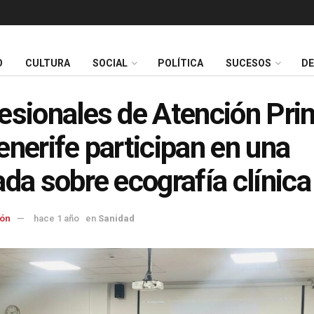
O
CULTURA
SOCIAL
POLÍTICA
SUCESOS
D
esionales de Atención Pri
enerife participan en una
ada sobre ecografía clínica
ón
hace 1 año
en
Sanidad