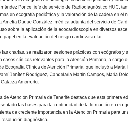
rnández Ponce, jefe de servicio de Radiodiagnóstico HUC, ta
mas en ecografía pediátrica y la valoración de la cadera en el n
ía Amelia Duque González, médica adjunta del servicio de Card
so sobre la aplicación de la ecocardioscopia en diversos esce
su papel en la evaluación del riesgo cardiovascular.
las charlas, se realizaron sesiones prácticas con ecógrafos y 
n casos clínicos relevantes para la Atención Primaria, a cargo 
de Ecografía Clínica de Atención Primaria, que incluyó a Marta 
yamí Benítez Rodríguez, Candelaria Martín Campos, María Dol
 Galarza Amorrortu.
a de Atención Primaria de Tenerife destaca que esta primera ed
sentado las bases para la continuidad de la formación en ecogra
ienta de creciente importancia en la Atención Primaria para un
 resolución diagnóstica.