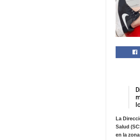
D
m
l
La Direcc
Salud (SC
en la zona