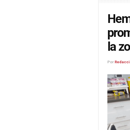
Hem
prom
la z
Por
Redacci