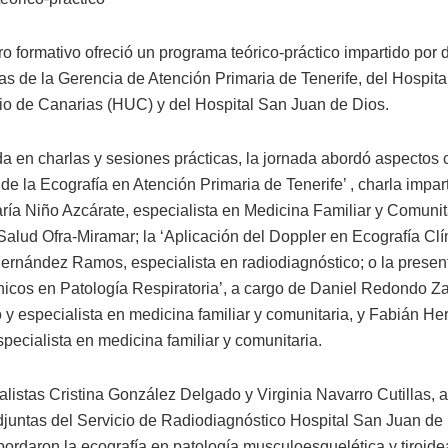
o formativo ofreció un programa teórico-práctico impartido por d
as de la Gerencia de Atención Primaria de Tenerife, del Hospita
rio de Canarias (HUC) y del Hospital San Juan de Dios.
da en charlas y sesiones prácticas, la jornada abordó aspectos
de la Ecografía en Atención Primaria de Tenerife’ , charla impar
aría Niño Azcárate, especialista en Medicina Familiar y Comunit
Salud Ofra-Miramar; la ‘Aplicación del Doppler en Ecografía Clín
Fernández Ramos, especialista en radiodiagnóstico; o la presen
nicos en Patología Respiratoria’, a cargo de Daniel Redondo Za
y especialista en medicina familiar y comunitaria, y Fabián H
pecialista en medicina familiar y comunitaria.
alistas Cristina González Delgado y Virginia Navarro Cutillas,
juntas del Servicio de Radiodiagnóstico Hospital San Juan de
bordaron la ecografía en patología musculoesquelética y tiroide