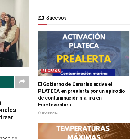
Sucesos
SUCESOS
El Gobierno de Canarias activa el
PLATECA en prealerta por un episodio
de contaminación marina en
a
Fuerteventura
onales
05/08/2026
dizar
rnada de