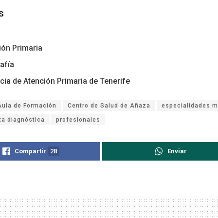
s
ión Primaria
afía
cia de Atención Primaria de Tenerife
Aula de Formación
Centro de Salud de Añaza
especialidades 
ta diagnóstica
profesionales
Compartir
28
Enviar