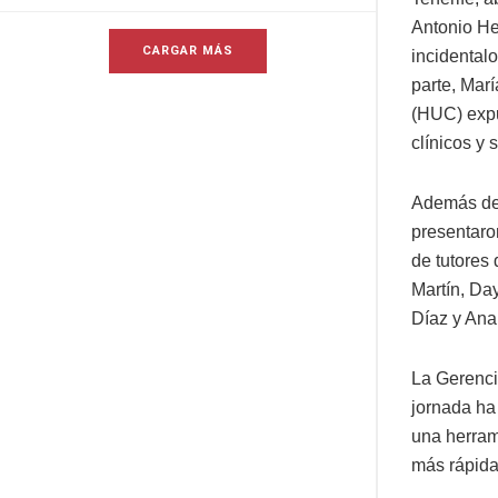
Antonio He
CARGAR MÁS
incidentalo
parte, Mar
(HUC) expu
clínicos y 
Además de 
presentaro
de tutores 
Martín, Da
Díaz y Ana
La Gerenci
jornada ha 
una herram
más rápida