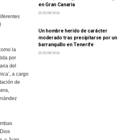
en Gran Canaria
05/08/2026
iferentes
SUCESOS
l
Un hombre herido de carácter
moderado tras precipitarse por un
barranquillo en Tenerife
 como la
05/08/2026
tida por
aria del
ica’, a cargo
tación de
era,
ernández
 ambas
 Dios
a, y Juan