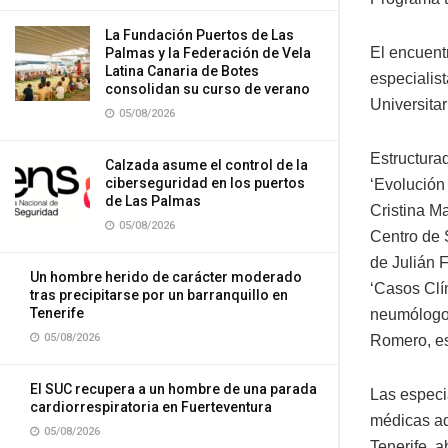
La Fundación Puertos de Las
El encuentr
Palmas y la Federación de Vela
Latina Canaria de Botes
especialist
consolidan su curso de verano
Universita
05/08/2026
Estructura
Calzada asume el control de la
ciberseguridad en los puertos
‘Evolución 
de Las Palmas
Cristina M
05/08/2026
Centro de 
de Julián 
Un hombre herido de carácter moderado
‘Casos Clí
tras precipitarse por un barranquillo en
Tenerife
neumólogo 
05/08/2026
Romero, es
El SUC recupera a un hombre de una parada
Las especi
cardiorrespiratoria en Fuerteventura
médicas ad
05/08/2026
Tenerife, a