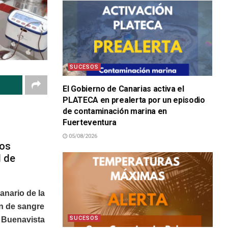
SUCESOS
El Gobierno de Canarias activa el
PLATECA en prealerta por un episodio
de contaminación marina en
Fuerteventura
05/08/2026
los
d de
anario de la
n de sangre
SUCESOS
e Buenavista