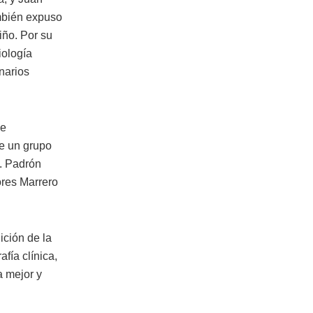
mbién expuso
iño. Por su
iología
narios
se
de un grupo
I. Padrón
ores Marrero
ición de la
fía clínica,
a mejor y