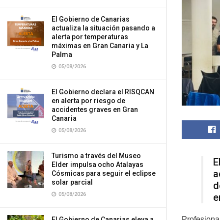
El Gobierno de Canarias
actualiza la situación pasando a
alerta por temperaturas
máximas en Gran Canaria y La
Palma
05/08/2026
El Gobierno declara el RISQCAN
en alerta por riesgo de
accidentes graves en Gran
Canaria
05/08/2026
Turismo a través del Museo
E
Elder impulsa ocho Atalayas
a
Cósmicas para seguir el eclipse
solar parcial
d
05/08/2026
e
Profesiona
El Gobierno de Canarias eleva a