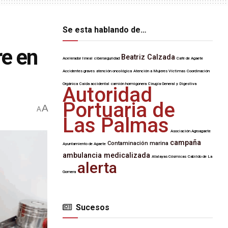
Se esta hablando de…
re en
Beatriz Calzada
Acelerador lineal
ciberseguridad
Café de Agaete
Accidentes graves
atención oncológica
Atención a Mujeres Víctimas
Coordinación
Orgánica
Caída accidental
camión hormigonera
Cirugía General y Digestiva
Autoridad
Portuaria de
A
A
Las Palmas
Asociación Agroagaete
campaña
Contaminación marina
Ayuntamiento de Agaete
ambulancia medicalizada
Atalayas Cósmicas
Cabildo de La
alerta
Gomera
Sucesos