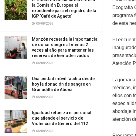
la Comisión Europea el
Ecografía 
expediente para el registro de la
programa f
IGP ‘Café de Agaete’
de esta he
05/08/2026
Monzón recuerda la importancia
El encuent
de donar sangre al menos 2
inaugurado
veces al año para mantener las
presentaci
reservas de hemoderivados
Atención P
05/08/2026
Una unidad móvil facilita desde
La jornada
hoy la donación de sangre en
médicas, i
Granadilla de Abona
ellos con f
05/08/2026
especialid
abordaje i
Igualdad refuerza el personal
que atiende el servicio de
atención d
Violencia de Género del 112
05/08/2026
Programa t