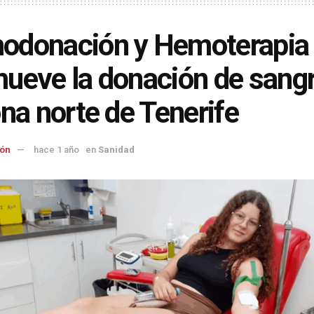
odonación y Hemoterapia
ueve la donación de sang
ona norte de Tenerife
ón
hace 1 año
en
Sanidad