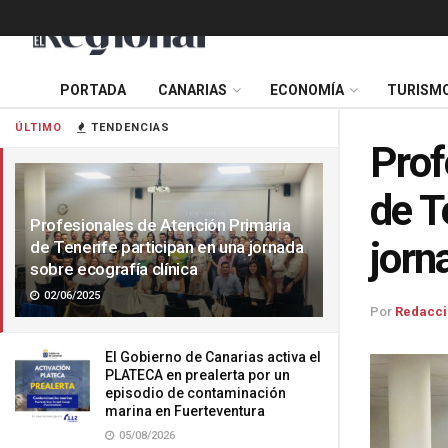
PORTADA
CANARIAS
ECONOMÍA
TURISM
ÚLTIMO
TENDENCIAS
Prof
de T
Profesionales de Atención Primaria
jorn
de Tenerife participan en una jornada
sobre ecografía clínica
02/06/2025
Por
Redacci
El Gobierno de Canarias activa el
PLATECA en prealerta por un
episodio de contaminación
marina en Fuerteventura
05/08/2026