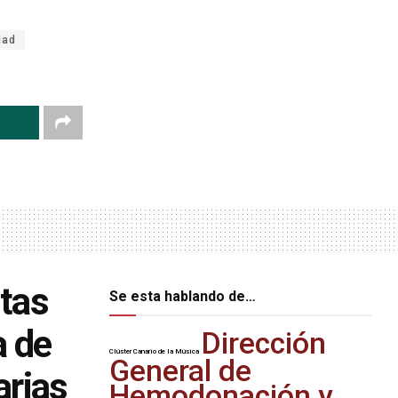
dad
stas
Se esta hablando de…
a de
Dirección
Clúster Canario de la Música
General de
arias
Hemodonación y