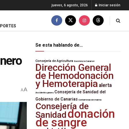
jueves, 6 agosto, 2026
Iniciar sesión
EPORTES
Se esta hablando de…
énero
Consejería de Agricultura
Excelencia Canaria+
Dirección General
de Hemodonación
y Hemoterapia
alerta
A
A
Consejería de Sanidad del
Accidentes graves
Gobierno de Canarias
Contaminación marina
Consejería de
donación
Sanidad
de sangre