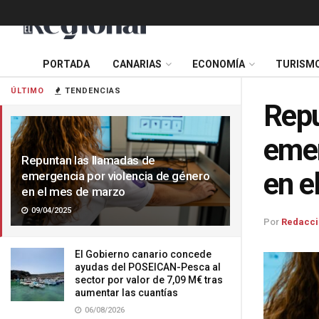
PORTADA
CANARIAS
ECONOMÍA
TURISM
ÚLTIMO
TENDENCIAS
Repu
emer
Repuntan las llamadas de
en e
emergencia por violencia de género
en el mes de marzo
09/04/2025
Por
Redacci
El Gobierno canario concede
ayudas del POSEICAN-Pesca al
sector por valor de 7,09 M€ tras
aumentar las cuantías
06/08/2026