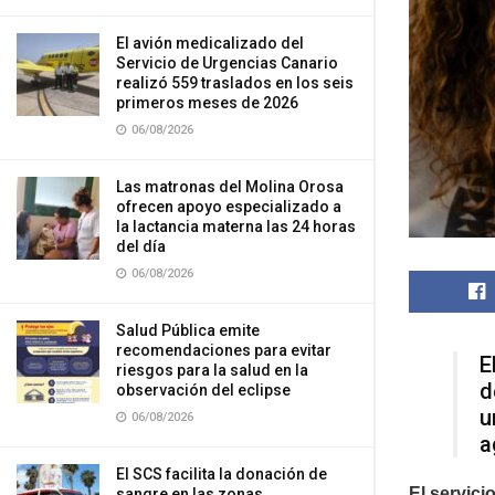
El avión medicalizado del
Servicio de Urgencias Canario
realizó 559 traslados en los seis
primeros meses de 2026
06/08/2026
Las matronas del Molina Orosa
ofrecen apoyo especializado a
la lactancia materna las 24 horas
del día
06/08/2026
Salud Pública emite
recomendaciones para evitar
E
riesgos para la salud en la
d
observación del eclipse
u
06/08/2026
a
El SCS facilita la donación de
El servici
sangre en las zonas