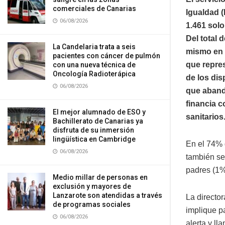
comerciales de Canarias
Igualdad (
06/08/2026
1.461 sol
Del total 
La Candelaria trata a seis
mismo en 
pacientes con cáncer de pulmón
que repre
con una nueva técnica de
Oncología Radioterápica
de los dis
06/08/2026
que abando
financia c
El mejor alumnado de ESO y
sanitarios
Bachillerato de Canarias ya
disfruta de su inmersión
lingüística en Cambridge
En el 74% 
06/08/2026
también se
padres (1%
Medio millar de personas en
exclusión y mayores de
Lanzarote son atendidas a través
La director
de programas sociales
implique p
06/08/2026
alerta y l