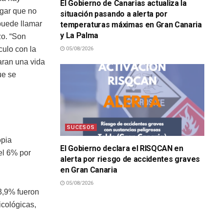
El Gobierno de Canarias actualiza la
ogar que no
situación pasando a alerta por
puede llamar
temperaturas máximas en Gran Canaria
y La Palma
zo. “Son
culo con la
05/08/2026
aran una vida
ue se
SUCESOS
opia
El Gobierno declara el RISQCAN en
el 6% por
alerta por riesgo de accidentes graves
en Gran Canaria
05/08/2026
 3,9% fueron
icológicas,