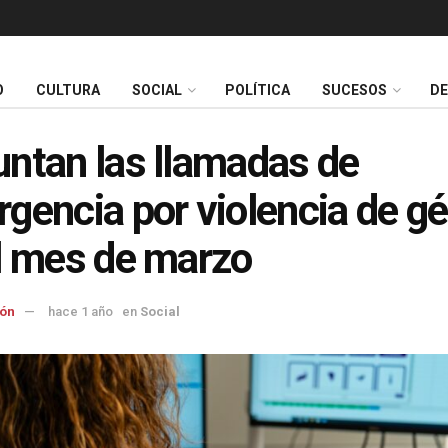
O
CULTURA
SOCIAL
POLÍTICA
SUCESOS
D
ntan las llamadas de
gencia por violencia de g
l mes de marzo
ón
hace 1 año
en
Social