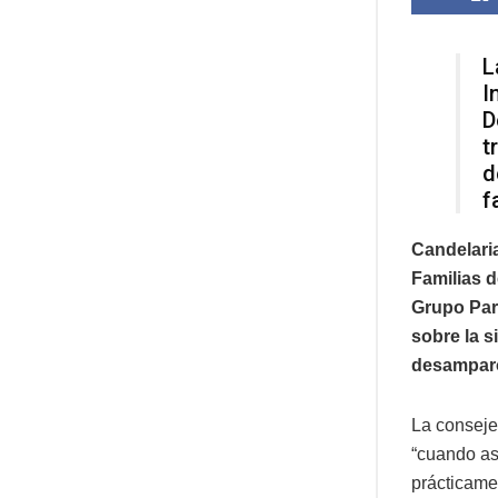
L
I
D
t
d
f
Candelaria
Familias d
Grupo Parl
sobre la s
desamparo
La conseje
“cuando as
prácticame