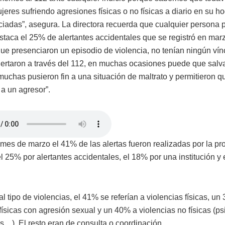
eres sufriendo agresiones físicas o no físicas a diario en su h
iadas”, asegura. La directora recuerda que cualquier persona 
estaca el 25% de alertantes accidentales que se registró en mar
ue presenciaron un episodio de violencia, no tenían ningún vín
alertaron a través del 112, en muchas ocasiones puede que salv
muchas pusieron fin a una situación de maltrato y permitieron q
a a un agresor”.
 mes de marzo el 41% de las alertas fueron realizadas por la pr
l 25% por alertantes accidentales, el 18% por una institución y 
l tipo de violencias, el 41% se referían a violencias físicas, un
físicas con agresión sexual y un 40% a violencias no físicas (ps
…). El resto eran de consulta o coordinación.