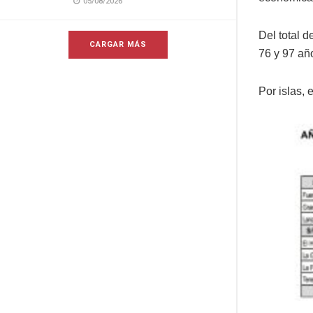
05/08/2026
Del total 
CARGAR MÁS
76 y 97 añ
Por islas, 