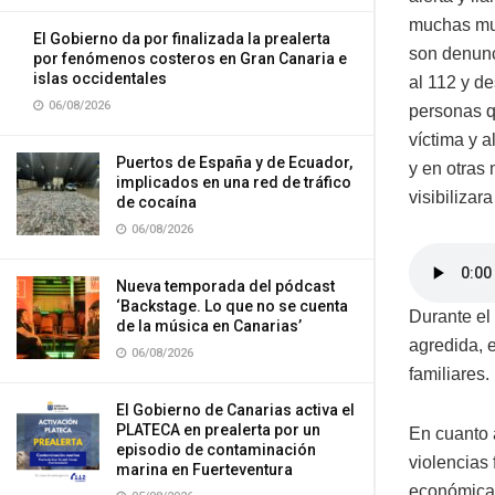
muchas muj
El Gobierno da por finalizada la prealerta
son denunc
por fenómenos costeros en Gran Canaria e
islas occidentales
al 112 y d
06/08/2026
personas q
víctima y 
Puertos de España y de Ecuador,
y en otras 
implicados en una red de tráfico
visibilizar
de cocaína
06/08/2026
Nueva temporada del pódcast
‘Backstage. Lo que no se cuenta
Durante el
de la música en Canarias’
agredida, e
06/08/2026
familiares.
El Gobierno de Canarias activa el
PLATECA en prealerta por un
En cuanto a
episodio de contaminación
violencias 
marina en Fuerteventura
económicas