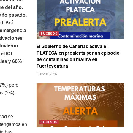
re del año,
 año pasado.
d. Así
e emergencia
SUCESOS
tivaciones
 tuvieron
El Gobierno de Canarias activa el
PLATECA en prealerta por un episodio
el ICI
de contaminación marina en
ales y 60%
Fuerteventura
05/08/2026
27%) pero
os (2%),
edad se
SUCESOS
antengamos en
ía hay