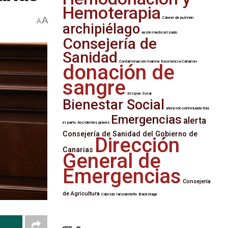
Hemoterapia
A
Cáncer de pulmón
A
archipiélago
avión medicalizado
Consejería de
Sanidad
Contaminación marina
Excelencia Canaria+
donación de
sangre
Eclipse Solar
Bienestar Social
atención continuada tras
Emergencias
alerta
el parto
Accidentes graves
Consejería de Sanidad del Gobierno de
Dirección
Canarias
General de
Emergencias
Consejería
de Agricultura
Cabildo lanzaroteño
Backstage