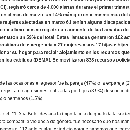
ICI), registró cerca de 4.000 alertas durante el primer trimest
o en el mes de marzo, un 14% más que en el mismo mes del
de mujeres afectadas en marzo 61 tenían alguna discapacida
este último mes se registró un aumento de las llamadas d
sentaron un 59% del total. Estas llamadas generaron 162 ac
positivos de emergencia y 27 mujeres y sus 17 hijas e hijos
nar su hogar para recibir alojamiento en los recursos que 
on los cabildos (DEMA). Se movilizaron 838 recursos polici
.
de las ocasiones el agresor fue la pareja (47%) o la expareja (
 registraron agresiones realizadas por hijos (3,9%),desconocid
) o hermanos (1,5%).
a del ICI, Ana Brito, destaca la importancia de que toda la soci
ara combatir la violencia de género. “Es necesario que nos m
lamemos al 112 ante cualquier indicio porque sabemos que todav