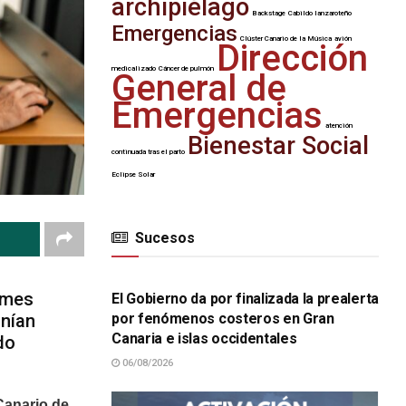
archipiélago
Backstage
Cabildo lanzaroteño
Emergencias
Clúster Canario de la Música
avión
Dirección
medicalizado
Cáncer de pulmón
General de
Emergencias
atención
Bienestar Social
continuada tras el parto
Eclipse Solar
Sucesos
SUCESOS
o mes
El Gobierno da por finalizada la prealerta
por fenómenos costeros en Gran
onían
Canaria e islas occidentales
do
06/08/2026
 Canario de