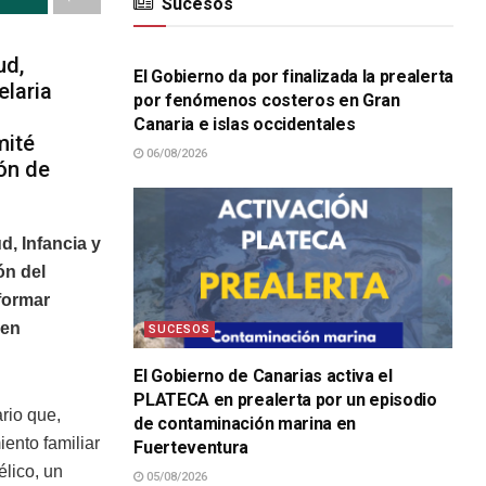
Sucesos
SUCESOS
ud,
El Gobierno da por finalizada la prealerta
elaria
por fenómenos costeros en Gran
Canaria e islas occidentales
mité
06/08/2026
ón de
d, Infancia y
ón del
formar
 en
SUCESOS
El Gobierno de Canarias activa el
PLATECA en prealerta por un episodio
rio que,
de contaminación marina en
ento familiar
Fuerteventura
lico, un
05/08/2026