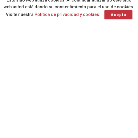
Este sitio web utiliza cookies. Al continuar utilizando este sitio
web usted está dando su consentimiento para el uso de cookies.
Visite nuestra
Política de privacidad y cookies
.
Acepto
La borrasca ‘Nuria’ deja hasta el
momento en Canarias más de
un centenar de incidencias en
todas las islas