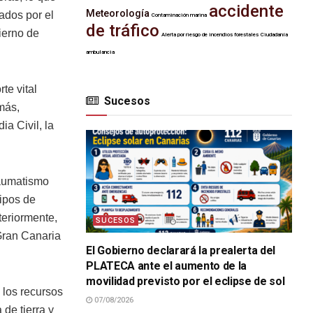
accidente
Meteorología
ados por el
Contaminación marina
de tráfico
ierno de
Alerta por riesgo de incendios forestales
Ciudadanía
ambulancia
te vital
Sucesos
más,
a Civil, la
raumatismo
uipos de
teriormente,
SUCESOS
 Gran Canaria
El Gobierno declarará la prealerta del
PLATECA ante el aumento de la
movilidad previsto por el eclipse de sol
 los recursos
07/08/2026
de tierra y
SUCESOS