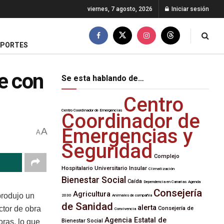
viernes, 7 agosto, 2026
Iniciar sesión
EPORTES
e con
Se esta hablando de…
Centro
Centro Coordinador de Emergencias
Coordinador de
Emergencias y
A
A
Seguridad
Complejo
Hospitalario Universitario Insular
Climatización
Bienestar Social
Caída
Dependencia en Canarias
Agenda
Consejería
Agricultura
produjo un
2030
Animales de compañía
de Sanidad
alerta
ctor de obra
Consejería de
Convivencia
Agencia Estatal de
oras, lo que
Bienestar Social