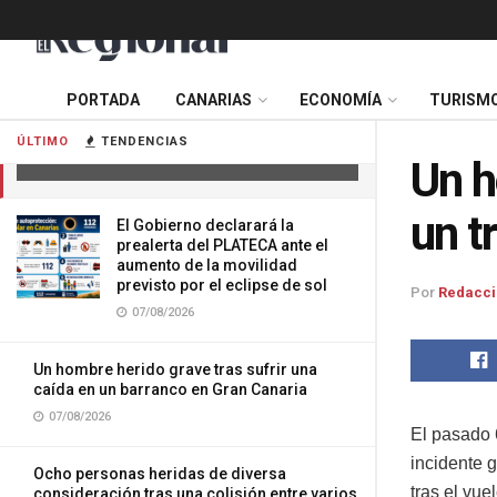
PORTADA
CANARIAS
ECONOMÍA
TURISM
Un herido grave en un accidente con
un tractor en Gran Canaria
ÚLTIMO
TENDENCIAS
06/06/2026
Un h
un t
El Gobierno declarará la
prealerta del PLATECA ante el
aumento de la movilidad
previsto por el eclipse de sol
Por
Redacci
07/08/2026
Un hombre herido grave tras sufrir una
caída en un barranco en Gran Canaria
07/08/2026
El pasado 
incidente 
Ocho personas heridas de diversa
tras el vue
consideración tras una colisión entre varios