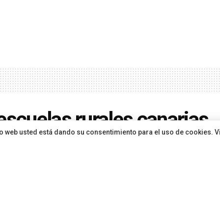
escuelas rurales canarias
sitio web usted está dando su consentimiento para el uso de cookies. V
indican su papel como mot
ativo y social del archipié
ón
hace 2 meses
en
Educación