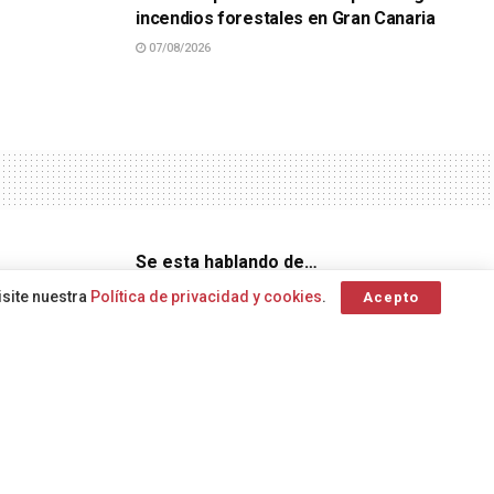
incendios forestales en Gran Canaria
07/08/2026
Se esta hablando de…
isite nuestra
Política de privacidad y cookies
.
Acepto
or
accidente de tráfico
Complejo
alerta
Agricultura
Hospitalario Universitario Insular
lago
Bienestar Social
Convivencia
Centro Coordinador de
Emergencias
Animales de compañía
Agenda 2030
ambulancia
Ciudadanía
Centro
A
A
Coordinador de