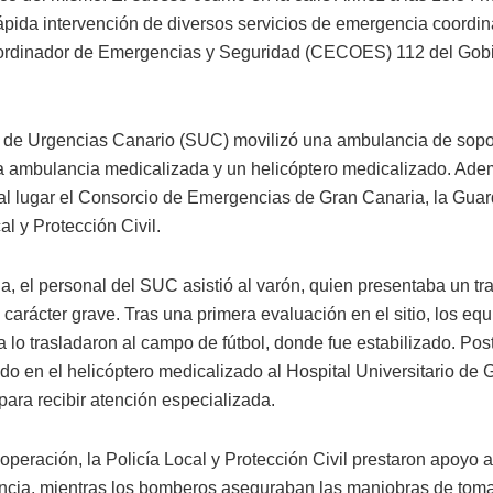
rápida intervención de diversos servicios de emergencia coordin
ordinador de Emergencias y Seguridad (CECOES) 112 del Gob
o de Urgencias Canario (SUC) movilizó una ambulancia de sopor
a ambulancia medicalizada y un helicóptero medicalizado. Ade
al lugar el Consorcio de Emergencias de Gran Canaria, la Guardi
al y Protección Civil.
da, el personal del SUC asistió al varón, quien presentaba un t
 carácter grave. Tras una primera evaluación en el sitio, los eq
 lo trasladaron al campo de fútbol, donde fue estabilizado. Pos
do en el helicóptero medicalizado al Hospital Universitario de
para recibir atención especializada.
operación, la Policía Local y Protección Civil prestaron apoyo a
cia, mientras los bomberos aseguraban las maniobras de toma 