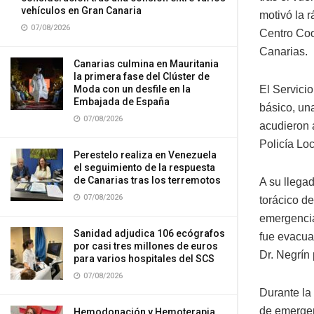
vehículos en Gran Canaria
motivó la 
07/08/2026
Centro Co
Canarias.
Canarias culmina en Mauritania
la primera fase del Clúster de
El Servici
Moda con un desfile en la
Embajada de España
básico, un
07/08/2026
acudieron 
Policía Loc
Perestelo realiza en Venezuela
el seguimiento de la respuesta
de Canarias tras los terremotos
A su llega
07/08/2026
torácico de
emergencia
Sanidad adjudica 106 ecógrafos
fue evacua
por casi tres millones de euros
Dr. Negrín 
para varios hospitales del SCS
07/08/2026
Durante la 
de emergen
Hemodonación y Hemoterapia