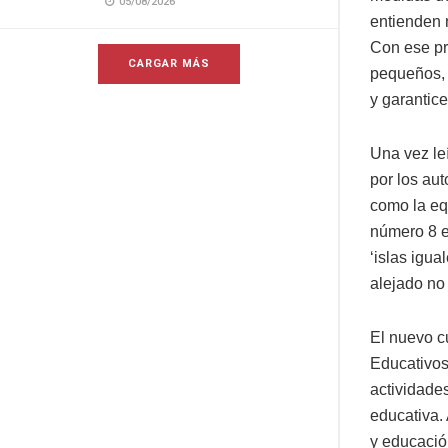
05/08/2026
entienden 
Con ese pr
CARGAR MÁS
pequeños, 
y garantice
Una vez le
por los au
como la eq
número 8 en
‘islas igua
alejado no
El nuevo c
Educativos
actividades
educativa.
y educación