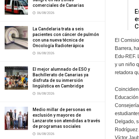
comerciales de Canarias
E
06/08/2026
e
C
La Candelaria trata a seis
pacientes con cáncer de pulmón
con una nueva técnica de
El Comisi
Oncología Radioterápica
Barrera, h
06/08/2026
Edu-REF. La
y un niño 
El mejor alumnado de ESO y
retadora qu
Bachillerato de Canarias ya
disfruta de su inmersión
lingüística en Cambridge
Coincidien
06/08/2026
Educación 
Consejería
Medio millar de personas en
estudiantes
exclusión y mayores de
Lanzarote son atendidas a través
Delgado, s
de programas sociales
Rodríguez A
06/08/2026
Víctor Jau