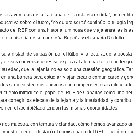
las aventuras de la capitana de ‘La isla escondida’, primer títu
ducativa sobre el fuero, ‘Yo quiero ser tú’ continúa la trilogía i
ado del REF con una historia luminosa que viaja entre las islas
con la historia de la madrileña Begoña y el canario Rodolfo.
 su amistad, de su pasión por el fútbol y la lectura, de la poesía
y de sus conversaciones se explica al alumnado, con un lengu
 su edad, que la lejanía no es solo una cuestión geográfica. 
 en una barrera para estudiar, viajar, crear o comunicarse y gen
des si no existen mecanismos que compensen esas dificultades.
 el cuento introduce el papel del REF de Canarias como una he
ra corregir los efectos de la lejanía y la insularidad, y contribui
ven en el archipiélago tengan las mismas oportunidades.
to nos muestra, con ternura y claridad, cómo hemos avanzado gr
 nuestro fuero —destacó el comisionado del REF— y cómo, c