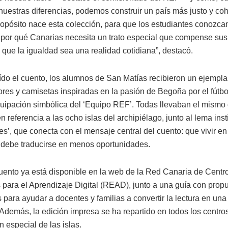
nuestras diferencias, podemos construir un país más justo y co
opósito nace esta colección, para que los estudiantes conozc
por qué Canarias necesita un trato especial que compense sus
 que la igualdad sea una realidad cotidiana”, destacó.
ído el cuento, los alumnos de San Matías recibieron un ejempl
tores y camisetas inspiradas en la pasión de Begoña por el fútb
uipación simbólica del ‘Equipo REF’. Todas llevaban el mismo d
 referencia a las ocho islas del archipiélago, junto al lema inst
les’, que conecta con el mensaje central del cuento: que vivir en 
 debe traducirse en menos oportunidades.
uento ya está disponible en la web de la Red Canaria de Centr
 para el Aprendizaje Digital (READ), junto a una guía con prop
 para ayudar a docentes y familias a convertir la lectura en una
 Además, la edición impresa se ha repartido en todos los centro
 especial de las islas.