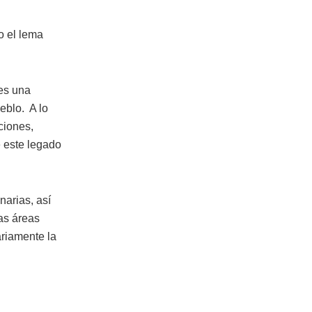
o el lema
 es una
eblo. A lo
ciones,
e este legado
narias, así
tas áreas
ariamente la