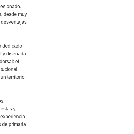
hesionado.
an, desde muy
 desventajas
ar dedicado
ol y diseñada
orsal: el
itucional
un territorio
os
uestas y
 experiencia
s de primaria