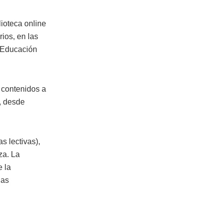
lioteca online
ios, en las
e Educación
 contenidos a
, desde
s lectivas),
za. La
e la
las