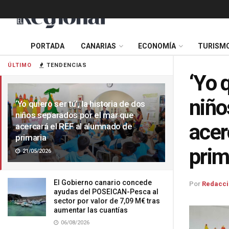
PORTADA
CANARIAS
ECONOMÍA
TURISM
ÚLTIMO
TENDENCIAS
‘Yo q
niño
‘Yo quiero ser tú’, la historia de dos
niños separados por el mar que
acer
acercará el REF al alumnado de
primaria
prim
21/05/2026
El Gobierno canario concede
Por
Redacci
ayudas del POSEICAN-Pesca al
sector por valor de 7,09 M€ tras
aumentar las cuantías
06/08/2026