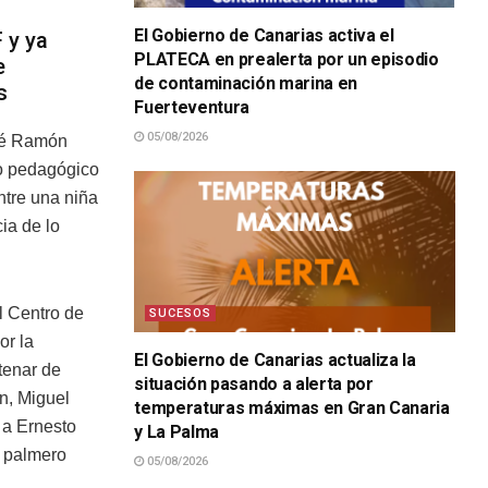
El Gobierno de Canarias activa el
 y ya
PLATECA en prealerta por un episodio
e
de contaminación marina en
s
Fuerteventura
05/08/2026
sé Ramón
to pedagógico
entre una niña
ia de lo
l Centro de
SUCESOS
or la
El Gobierno de Canarias actualiza la
tenar de
situación pasando a alerta por
ón, Miguel
temperaturas máximas en Gran Canaria
 a Ernesto
y La Palma
r palmero
05/08/2026