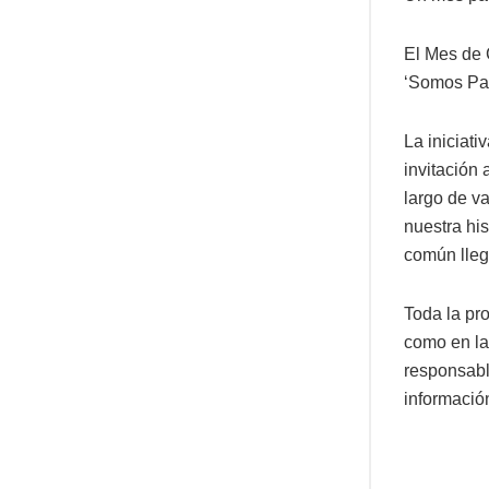
El Mes de 
‘Somos Pat
La iniciat
invitación
largo de v
nuestra his
común llegu
Toda la pr
como en la
responsabl
informació