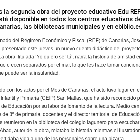
s la segunda obra del proyecto educativo Edu REF
stá disponible en todos los centros educativos d
anarias, las bibliotecas municipales y en ebiblio.e
onado del Régimen Económico y Fiscal (REF) de Canarias, Jo
a presentado este jueves un nuevo cuento didáctico del proyec
 obra, titulada ‘Yo quiero ser tú’, narra la historia de amistad 
que crecen separados por el mar, lo que les hace tomar concienc
e puede ser la insularidad.
do con los actos por el Mes de Canarias, el acto tuvo lugar en e
Infantil y Primaria (CEIP) San Matías, que ha sido reconocido p
 de Educación por su labor de fomento de la lectura. Medio cen
 de 3º de primaria, docentes y el director territorial de Educaci
e reunieron en la biblioteca del colegio lagunero para escuchar
bad, autor de la obra, relataba la historia mientras el ilustrado
bert daba vida a uno de los personajes sobre una pizarra.