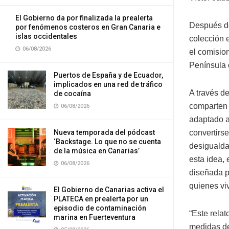
El Gobierno da por finalizada la prealerta
Después de 
por fenómenos costeros en Gran Canaria e
islas occidentales
colección e
06/08/2026
el comision
Península 
Puertos de España y de Ecuador,
implicados en una red de tráfico
A través de
de cocaína
comparten 
06/08/2026
adaptado a
Nueva temporada del pódcast
convertirse
‘Backstage. Lo que no se cuenta
desigualda
de la música en Canarias’
esta idea,
06/08/2026
diseñada pa
quienes vi
El Gobierno de Canarias activa el
PLATECA en prealerta por un
episodio de contaminación
“Este rela
marina en Fuerteventura
medidas de