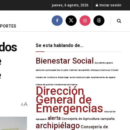
jueves, 6 agosto, 2026
Iniciar sesión
EPORTES
 dos
Se esta hablando de…
e
Bienestar Social
Accidentes graves
e
atención continuada tras el parto
Cabildo lanzaroteño
Atalayas Cósmicas
Clúster
Canario de la Música
Backstage
avión medicalizado
Ayuntamiento de Agaete
Cáncer de pulmón
Contaminación marina
Dirección
General de
A
Emergencias
A
Asociación
alerta
Consejería de Agricultura
campaña
Agroagaete
archipiélago
Consejería de