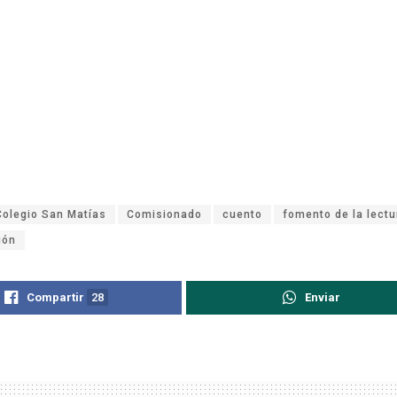
Colegio San Matías
Comisionado
cuento
fomento de la lectu
ión
Compartir
28
Enviar