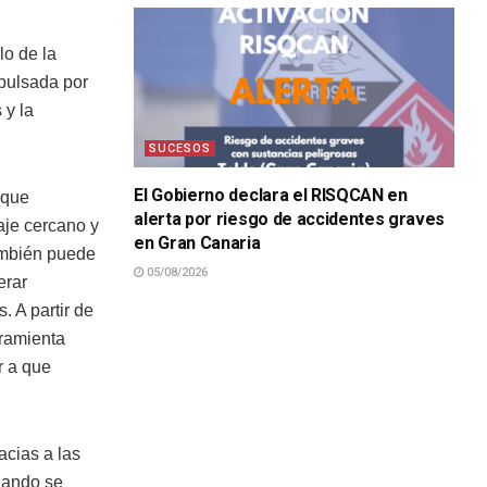
lo de la
mpulsada por
 y la
SUCESOS
El Gobierno declara el RISQCAN en
 que
alerta por riesgo de accidentes graves
aje cercano y
en Gran Canaria
También puede
05/08/2026
erar
 A partir de
rramienta
r a que
acias a las
uando se