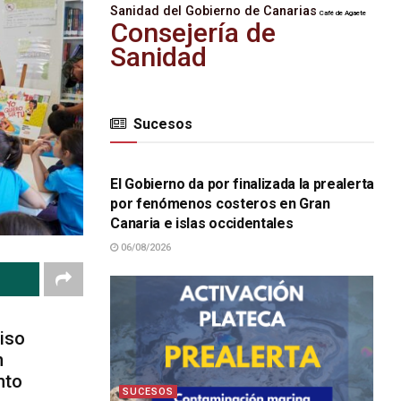
Sanidad del Gobierno de Canarias
Café de Agaete
Consejería de
Sanidad
Sucesos
SUCESOS
El Gobierno da por finalizada la prealerta
por fenómenos costeros en Gran
Canaria e islas occidentales
06/08/2026
iso
n
nto
SUCESOS