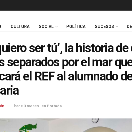
O
CULTURA
SOCIAL
POLÍTICA
SUCESOS
D
uiero ser tú’, la historia de
s separados por el mar qu
cará el REF al alumnado d
aria
ón
hace 3 meses
en
Portada