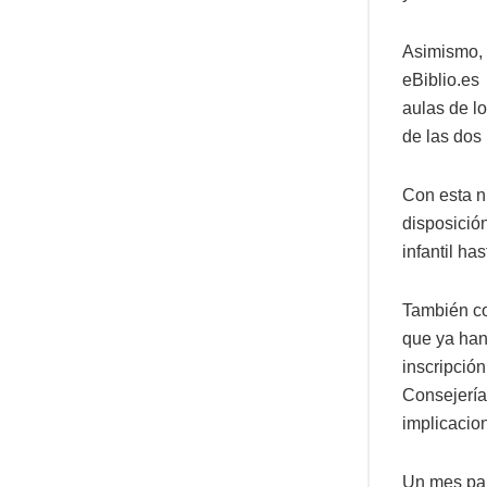
Asimismo, ‘
eBiblio.es
aulas de lo
de las dos
Con esta n
disposició
infantil ha
También co
que ya han
inscripció
Consejería
implicacio
Un mes par