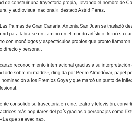
d de construir una trayectoria propia, llevando el nombre de Ca
ural y audiovisual nacional», destacó Astrid Pérez.
Las Palmas de Gran Canaria, Antonia San Juan se trasladó d
rid para labrarse un camino en el mundo artístico. Inició su ca
atro con monólogos y espectáculos propios que pronto llamaron 
lo directo y personal.
canzó reconocimiento internacional gracias a su interpretación
a «Todo sobre mi madre», dirigida por Pedro Almodóvar, papel po
a nominación a los Premios Goya y que marcó un punto de infle
fesional.
nte consolidó su trayectoria en cine, teatro y televisión, convir
 actrices más populares del país gracias a personajes como Es
e «La que se avecina».