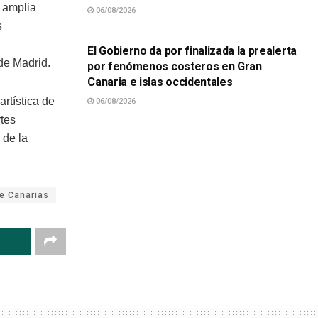
 amplia
06/08/2026
SUCESOS
s
El Gobierno da por finalizada la prealerta
de Madrid.
por fenómenos costeros en Gran
Canaria e islas occidentales
artística de
06/08/2026
rtes
 de la
e Canarias