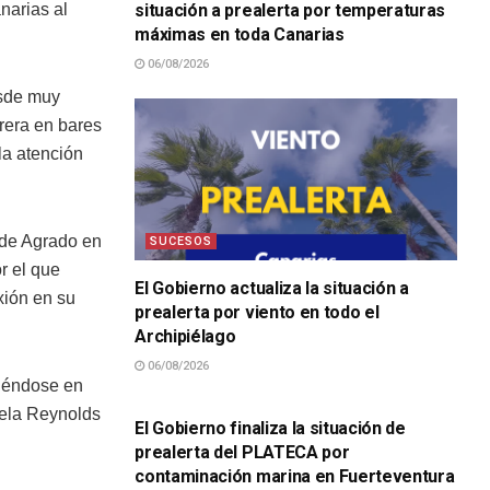
situación a prealerta por temperaturas
narias al
máximas en toda Canarias
06/08/2026
esde muy
rrera en bares
la atención
 de Agrado en
SUCESOS
r el que
El Gobierno actualiza la situación a
xión en su
prealerta por viento en todo el
Archipiélago
06/08/2026
SUCESOS
tiéndose en
tela Reynolds
El Gobierno finaliza la situación de
prealerta del PLATECA por
contaminación marina en Fuerteventura