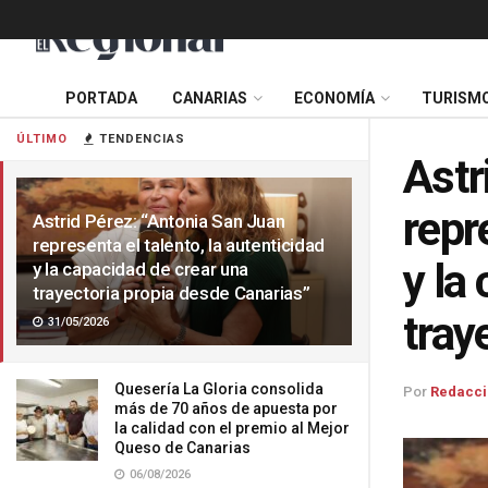
PORTADA
CANARIAS
ECONOMÍA
TURISM
ÚLTIMO
TENDENCIAS
Astr
repr
Astrid Pérez: “Antonia San Juan
representa el talento, la autenticidad
y la
y la capacidad de crear una
trayectoria propia desde Canarias”
tray
31/05/2026
Quesería La Gloria consolida
Por
Redacci
más de 70 años de apuesta por
la calidad con el premio al Mejor
Queso de Canarias
06/08/2026