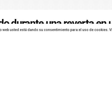
do durante una reyerta en 
sitio web usted está dando su consentimiento para el uso de cookies. V
pública de Tenerife
ón
hace 2 meses
en
Sucesos
Compartir en Facebook
Compartir en WhatsApp
ugada del 31 de mayo de 2026, a las 05:16 horas, el Centro C
s y Seguridad (CECOES) 1 1 2 del Gobierno de Canarias reci
e un incidente ocurrido en la Avenida de la Constitución, en el 
 de Tenerife. La llamada de emergencia informaba sobre una 
istencia sanitaria tras participar en una reyerta en la menciona