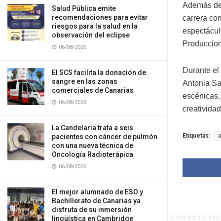
Además de 
Salud Pública emite
recomendaciones para evitar
carrera com
riesgos para la salud en la
espectáculo
observación del eclipse
Produccion
06/08/2026
Durante el 
El SCS facilita la donación de
sangre en las zonas
Antonia Sa
comerciales de Canarias
escénicas,
06/08/2026
creatividad,
La Candelaria trata a seis
Etiquetas:
pacientes con cáncer de pulmón
con una nueva técnica de
Oncología Radioterápica
06/08/2026
El mejor alumnado de ESO y
Bachillerato de Canarias ya
disfruta de su inmersión
lingüística en Cambridge