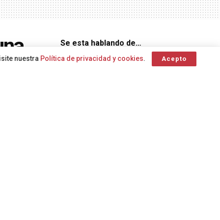
una
Se esta hablando de…
isite nuestra
Política de privacidad y cookies
.
Acepto
Dirección
alerta
Clúster Canario de la Música
General de
Hemodonación y
A
A
Hemoterapia
Dirección
General de
Emergencias
oordinador de
archipiélago
bió una
Contaminación marina
Convivencia
municipio de
Animales de compañía
atención continuada tras el parto
Cabildo lanzaroteño
Bienestar
persona que
Consejería de Agricultura
Consejería
Social
da ubicación.
Accidentes graves