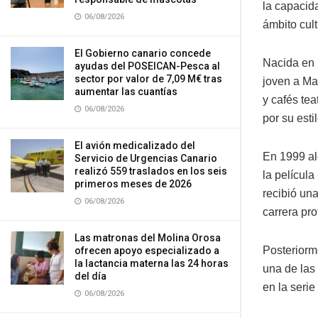
la capacida
06/08/2026
ámbito cult
El Gobierno canario concede
Nacida en 
ayudas del POSEICAN-Pesca al
sector por valor de 7,09 M€ tras
joven a Mad
aumentar las cuantías
y cafés te
06/08/2026
por su esti
El avión medicalizado del
En 1999 al
Servicio de Urgencias Canario
realizó 559 traslados en los seis
la películ
primeros meses de 2026
recibió un
06/08/2026
carrera pro
Las matronas del Molina Orosa
Posteriorme
ofrecen apoyo especializado a
la lactancia materna las 24 horas
una de las
del día
en la seri
06/08/2026