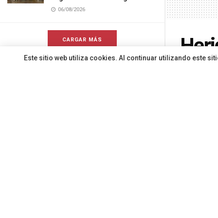
06/08/2026
Heri
CARGAR MÁS
Este sitio web utiliza cookies. Al continuar utilizando este 
vía 
Por
Redacci
En la madr
Emergencia
alerta sobr
Santa Cruz
requería as