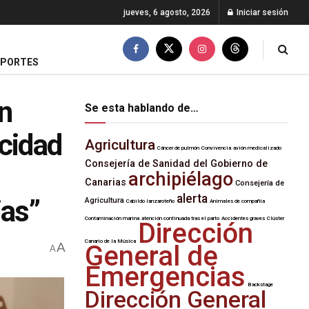
jueves, 6 agosto, 2026
Iniciar sesión
EPORTES
n
Se esta hablando de…
icidad
Agricultura
Cáncer de pulmón
Convivencia
avión medicalizado
Consejería de Sanidad del Gobierno de
archipiélago
Canarias
Consejería de
alerta
ias”
Agricultura
Cabildo lanzaroteño
Animales de compañía
Contaminación marina
atención continuada tras el parto
Accidentes graves
Clúster
Dirección
Canario de la Música
A
General de
A
Emergencias
Backstage
Dirección General