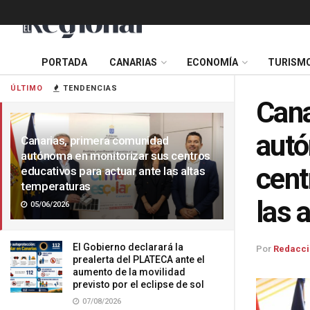
PORTADA
CANARIAS
ECONOMÍA
TURISM
ÚLTIMO
TENDENCIAS
Cana
autó
Canarias, primera comunidad
autónoma en monitorizar sus centros
cent
educativos para actuar ante las altas
temperaturas
las 
05/06/2026
El Gobierno declarará la
Por
Redacci
prealerta del PLATECA ante el
aumento de la movilidad
previsto por el eclipse de sol
07/08/2026