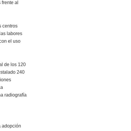
frente al
s centros
las labores
con el uso
al de los 120
nstalado 240
ciones
la
a radiografía
a adopción