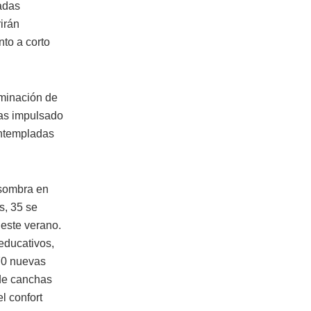
adas
irán
nto a corto
lminación de
ras impulsado
ontempladas
 sombra en
s, 35 se
 este verano.
educativos,
 70 nuevas
de canchas
l confort