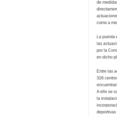
de medidas
directamen
actuacione
como a med
La puesta 
las actuac
por la Con
en dicho p
Entre las 
326 centro
encuentran
A ello se 
la instalac
incorporac
deportivas 