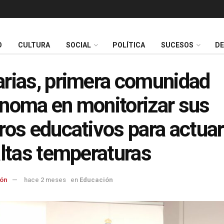
O
CULTURA
SOCIAL
POLÍTICA
SUCESOS
D
rias, primera comunidad
noma en monitorizar sus
ros educativos para actuar
altas temperaturas
ón
hace 2 meses
en
Educación