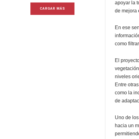
apoyar la 
CARGAR MÁS
de mejora 
En ese sent
informació
como filtra
El proyecto
vegetación 
niveles ori
Entre otras
como la in
de adaptac
Uno de los
hacia un m
permitiendo