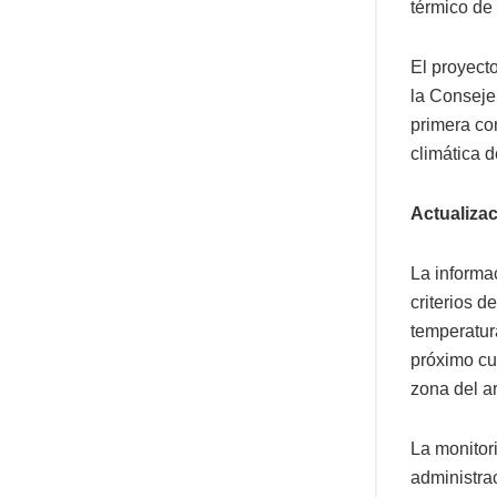
térmico de 
El proyect
la Conseje
primera co
climática d
Actualizac
La informa
criterios d
temperatura
próximo cu
zona del ar
La monitori
administrac