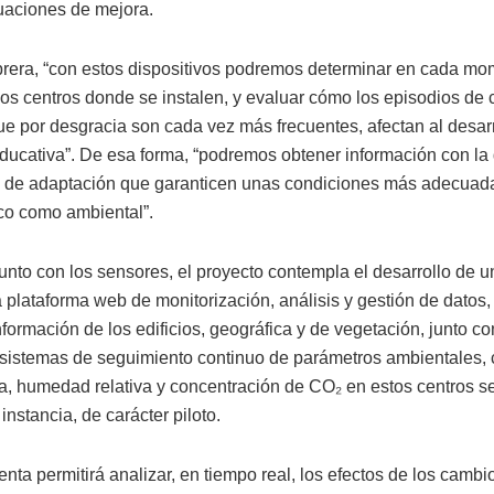
tuaciones de mejora.
era, “con estos dispositivos podremos determinar en cada mo
los centros donde se instalen, y evaluar cómo los episodios de 
ue por desgracia son cada vez más frecuentes, afectan al desarr
educativa”. De esa forma, “podremos obtener información con la 
s de adaptación que garanticen unas condiciones más adecuada
ico como ambiental”.
junto con los sensores, el proyecto contempla el desarrollo de u
 plataforma web de monitorización, análisis y gestión de datos,
nformación de los edificios, geográfica y de vegetación, junto 
sistemas de seguimiento continuo de parámetros ambientales,
a, humedad relativa y concentración de CO₂ en estos centros 
instancia, de carácter piloto.
nta permitirá analizar, en tiempo real, los efectos de los cambi