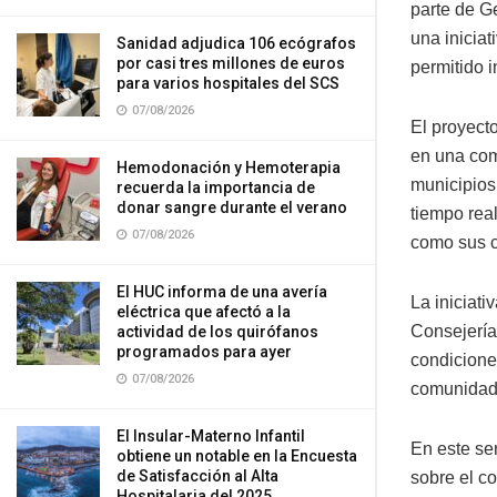
parte de G
una iniciat
Sanidad adjudica 106 ecógrafos
por casi tres millones de euros
permitido 
para varios hospitales del SCS
07/08/2026
El proyecto
en una com
Hemodonación y Hemoterapia
municipios 
recuerda la importancia de
donar sangre durante el verano
tiempo real
07/08/2026
como sus c
El HUC informa de una avería
La iniciat
eléctrica que afectó a la
Consejería 
actividad de los quirófanos
programados para ayer
condiciones
07/08/2026
comunidad 
El Insular-Materno Infantil
En este sen
obtiene un notable en la Encuesta
de Satisfacción al Alta
sobre el c
Hospitalaria del 2025