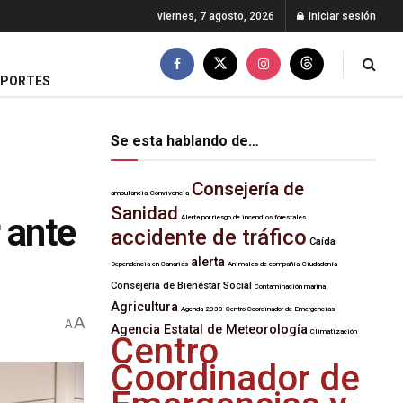
viernes, 7 agosto, 2026
Iniciar sesión
EPORTES
Se esta hablando de…
Consejería de
ambulancia
Convivencia
Sanidad
 ante
Alerta por riesgo de incendios forestales
accidente de tráfico
Caída
alerta
Dependencia en Canarias
Animales de compañía
Ciudadanía
Consejería de Bienestar Social
Contaminación marina
Agricultura
Agenda 2030
Centro Coordinador de Emergencias
A
A
Agencia Estatal de Meteorología
Climatización
Centro
Coordinador de