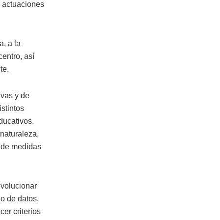
r actuaciones
, a la
entro, así
te.
ivas y de
stintos
ducativos.
 naturaleza,
n de medidas
evolucionar
do de datos,
er criterios