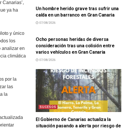
r Canarias’,
Un hombre herido grave tras sufrir una
que ya ha
caída en un barranco en Gran Canaria
07/08/2026
SUCESOS
iloto y único
Ocho personas heridas de diversa
odos los
consideración tras una colisión entre
o analizar en
varios vehículos en Gran Canaria
ncia climática
07/08/2026
s por la
zar las
a la
SUCESOS
 actualizada
El Gobierno de Canarias actualiza la
rientar
situación pasando a alerta por riesgo de