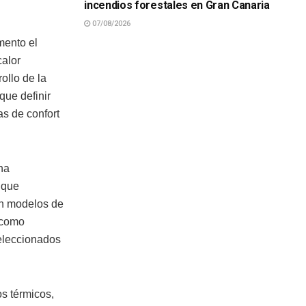
incendios forestales en Gran Canaria
07/08/2026
mento el
calor
ollo de la
que definir
s de confort
na
 que
con modelos de
 como
seleccionados
os térmicos,