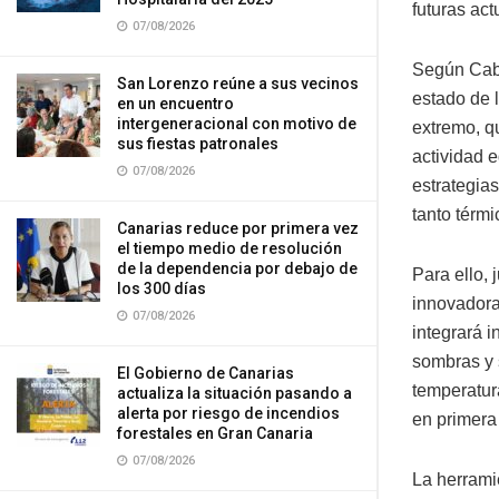
futuras ac
07/08/2026
Según Cabr
San Lorenzo reúne a sus vecinos
estado de 
en un encuentro
intergeneracional con motivo de
extremo, q
sus fiestas patronales
actividad 
07/08/2026
estrategia
tanto térm
Canarias reduce por primera vez
el tiempo medio de resolución
de la dependencia por debajo de
Para ello, 
los 300 días
innovadora
07/08/2026
integrará i
sombras y 
El Gobierno de Canarias
temperatur
actualiza la situación pasando a
alerta por riesgo de incendios
en primera 
forestales en Gran Canaria
07/08/2026
La herramie