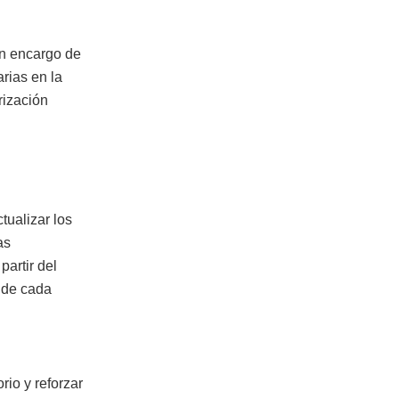
un encargo de
rias en la
rización
tualizar los
as
partir del
 de cada
rio y reforzar