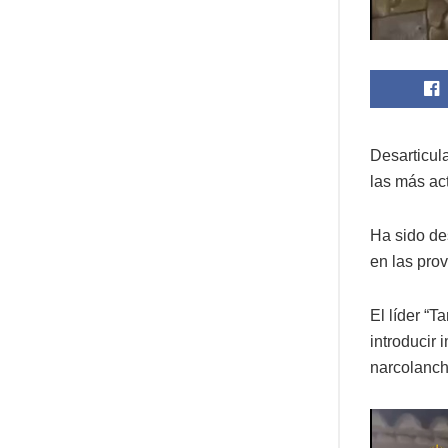
Desarticul
las más act
Ha sido de
en las prov
El líder “T
introducir 
narcolanch