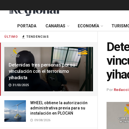
PORTADA
CANARIAS
ECONOMÍA
TURISM
ÚLTIMO
TENDENCIAS
Dete
vinc
Detenidas tres personas por su
yiha
vinculación con el terrorismo
yihadista
31/03/2025
Por
Redacci
WHEEL obtiene la autorización
administrativa previa para su
instalación en PLOCAN
09/08/2026