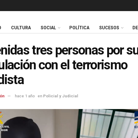
O
CULTURA
SOCIAL
POLÍTICA
SUCESOS
D
nidas tres personas por s
ulación con el terrorismo
dista
ón
hace 1 año
en
Policial y Judicial