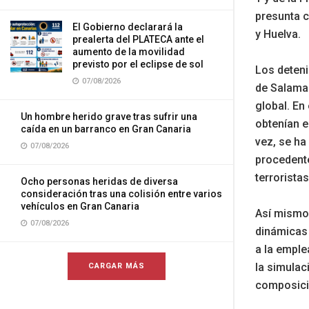
presunta c
El Gobierno declarará la
y Huelva.
prealerta del PLATECA ante el
aumento de la movilidad
previsto por el eclipse de sol
Los deteni
07/08/2026
de Salaman
global. En
Un hombre herido grave tras sufrir una
obtenían e
caída en un barranco en Gran Canaria
vez, se h
07/08/2026
procedente
terrorista
Ocho personas heridas de diversa
consideración tras una colisión entre varios
vehículos en Gran Canaria
Así mismo,
07/08/2026
dinámicas 
a la emple
la simulac
CARGAR MÁS
composicio