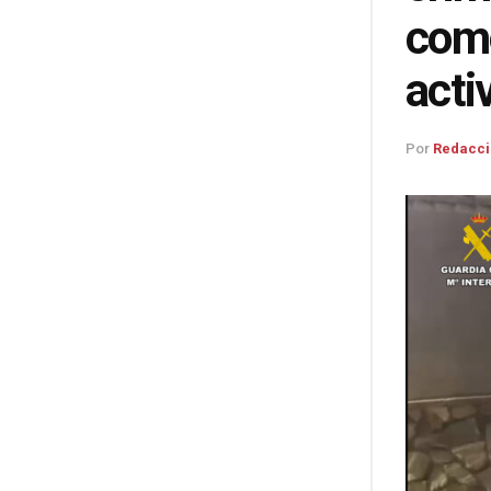
como
acti
Por
Redacci