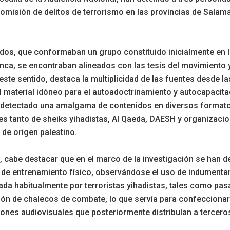
omisión de delitos de terrorismo en las provincias de Sala
dos, que conformaban un grupo constituido inicialmente en l
ca, se encontraban alineados con las tesis del movimiento 
 este sentido, destaca la multiplicidad de las fuentes desde l
l material idóneo para el autoadoctrinamiento y autocapacita
a detectado una amalgama de contenidos en diversos format
s tanto de sheiks yihadistas, Al Qaeda, DAESH y organizaci
s de origen palestino.
 cabe destacar que en el marco de la investigación se han d
de entrenamiento físico, observándose el uso de indumentar
ada habitualmente por terroristas yihadistas, tales como pa
ión de chalecos de combate, lo que servía para confeccionar
nes audiovisuales que posteriormente distribuían a tercero