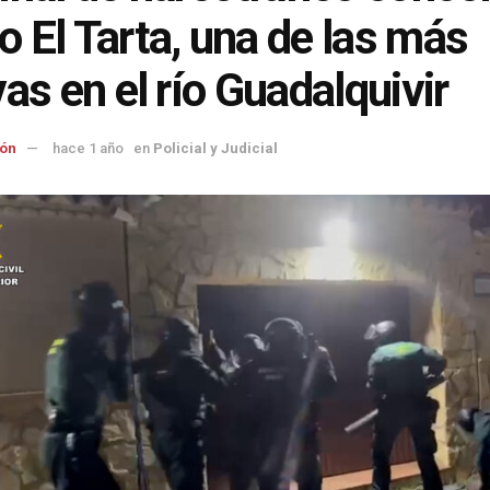
 El Tarta, una de las más
vas en el río Guadalquivir
ón
hace 1 año
en
Policial y Judicial