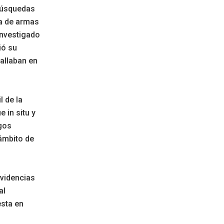
 búsquedas
ia de armas
investigado
ió su
allaban en
l de la
 in situ y
zgos
 ámbito de
evidencias
al
esta en