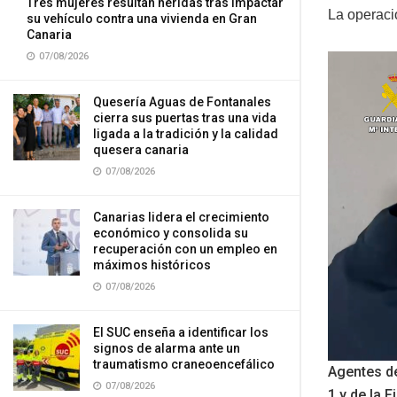
Tres mujeres resultan heridas tras impactar
La operaci
su vehículo contra una vivienda en Gran
Canaria
07/08/2026
Quesería Aguas de Fontanales
cierra sus puertas tras una vida
ligada a la tradición y la calidad
quesera canaria
07/08/2026
Canarias lidera el crecimiento
económico y consolida su
recuperación con un empleo en
máximos históricos
07/08/2026
El SUC enseña a identificar los
signos de alarma ante un
traumatismo craneoencefálico
Agentes de
07/08/2026
1 y de la 