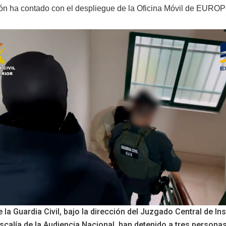
ón ha contado con el despliegue de la Oficina Móvil de EURO
 la Guardia Civil, bajo la dirección del Juzgado Central de In
Fiscalía de la Audiencia Nacional, han detenido a tres personas