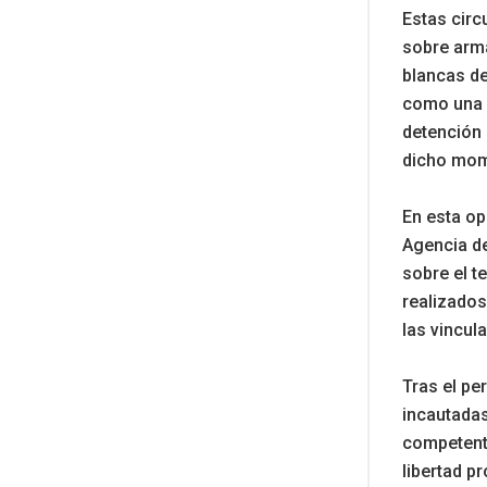
Estas circ
sobre arma
blancas de
como una p
detención 
dicho mo
En esta op
Agencia de
sobre el t
realizados
las vincul
Tras el pe
incautadas
competente
libertad pr