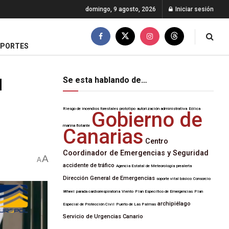
domingo, 9 agosto, 2026
Iniciar sesión
EPORTES
u
Se esta hablando de…
Riesgo de incendios forestales
prototipo
autorización administrativa
Eólica
Gobierno de
marina flotante
Canarias
Centro
Coordinador de Emergencias y Seguridad
A
A
accidente de tráfico
Agencia Estatal de Meteorología
prealerta
Dirección General de Emergencias
soporte vital básico
Consorcio
Wheel
parada cardiorrespiratoria
Viento
Plan Específico de Emergencias
Plan
archipiélago
Especial de Protección Civil
Puerto de Las Palmas
Servicio de Urgencias Canario