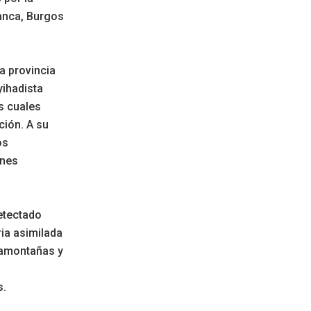
manca, Burgos
a provincia
yihadista
as cuales
ción. A su
os
ones
etectado
ia asimilada
samontañas y
s.