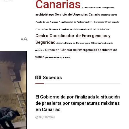
Canarias
Plan Específico de Emergencias
archipiélago
Servicio de Urgencias Canario
prealerta
Viento
Puerto de Las Palmas
Plan Especial de Protección Civil
Consorcio Wheel
soporte
vital básico
Riesgo de incendios forestales
autorización administrativa
Centro Coordinador de Emergencias y
A
A
Seguridad
Agencia Estatal de Meteorología
Eólica marina flotante
Dirección General de Emergencias
accidente de
prototipo
tráfico
parada cardiorrespiratoria
Sucesos
SUCESOS
El Gobierno da por finalizada la situación
de prealerta por temperaturas máximas
en Canarias
08/08/2026
SUCESOS