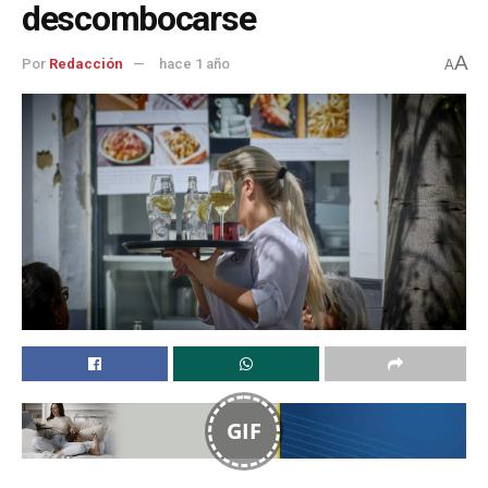
descombocarse
A
Por
Redacción
hace 1 año
A
GIF