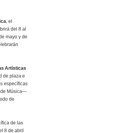
ica
, el
rirá del 8 al
5 de mayo y de
elebrarán
 Artísticas
d de plaza e
as específicas
la de Música—
riodo de
ífica de las
l 8 de abril