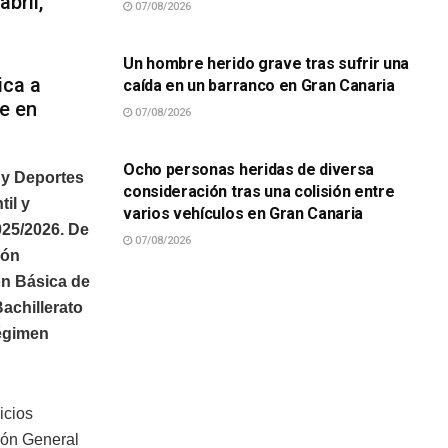
abril,
07/08/2026
SUCESOS
Un hombre herido grave tras sufrir una
ica a
caída en un barranco en Gran Canaria
te en
07/08/2026
SUCESOS
Ocho personas heridas de diversa
 y Deportes
consideración tras una colisión entre
il y
varios vehículos en Gran Canaria
025/2026. De
07/08/2026
ión
ón Básica de
Bachillerato
Régimen
icios
ión General