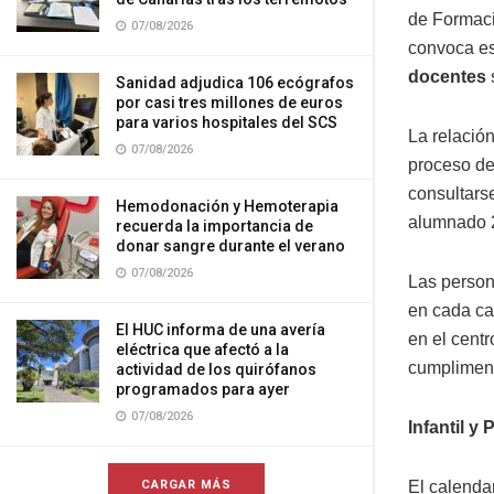
de Formaci
07/08/2026
convoca es
docentes
Sanidad adjudica 106 ecógrafos
por casi tres millones de euros
para varios hospitales del SCS
La relación
07/08/2026
proceso de
consultars
Hemodonación y Hemoterapia
alumnado 
recuerda la importancia de
donar sangre durante el verano
07/08/2026
Las person
en cada ca
El HUC informa de una avería
en el cent
eléctrica que afectó a la
cumpliment
actividad de los quirófanos
programados para ayer
07/08/2026
Infantil y
CARGAR MÁS
El calendar