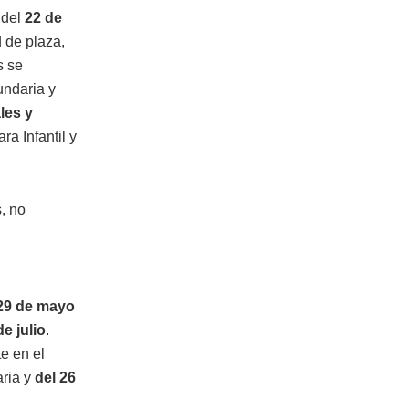
 del
22 de
d de plaza,
s se
ndaria y
les y
ra Infantil y
, no
 29 de mayo
de julio
.
e en el
aria y
del 26