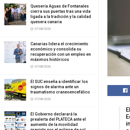
Quesería Aguas de Fontanales
cierra sus puertas tras una vida
ligada a la tradición y la calidad
quesera canaria
07/08/2026
Canarias lidera el crecimiento
económico y consolida su
recuperación con un empleo en
máximos históricos
07/08/2026
El SUC enseña a identificar los
signos de alarma ante un
traumatismo craneoencefálico
07/08/2026
E
El Gobierno declarará la
E
prealerta del PLATECA ante el
i
aumento de la movilidad
previsto por el eclipse de sol