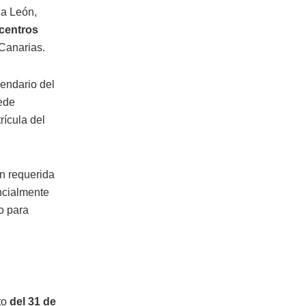
na León,
centros
Canarias.
lendario del
uede
rícula del
n requerida
ncialmente
o para
to
del 31 de