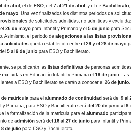
4 de abril
, el de
ESO
, del
7 al 21 de abril
, y el de
Bachillerato
,
2 de mayo
. Una vez finalizados los distintos periodos de solicitu
provisionales
de solicitudes admitidas, no admitidas y excluida
 el
26 de mayo
para Infantil y Primaria y el
5 de junio
para Secu
to. Asimismo, el período de
alegaciones a las listas provisiona
a solicitudes
queda establecido entre
el 26 y el 28 de mayo
pa
 del
5 al 9 de junio
para ESO y Bachillerato.
ente, se publicarán las
listas definitivas
de personas admitidas
 excluidas en Educación Infantil y Primaria el
16 de juni
o. Las
ientes a ESO y Bachillerato se darán a conocer el
26 de junio
.
 de matrícula
para el
alumnado de continuidad
será del
9 al
il y Primaria, para ESO y Bachillerato será
del 20 de junio al 8 
e la formalización de la matrícula para el
alumnado
participant
ento de
admisión
será
del 16 al 27 de junio
para Infantil y Prim
 8 de julio
para ESO y Bachillerato.