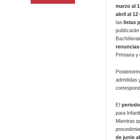
marzo al 1
abril al 1
las
listas 
publicarán
Bachillera
renuncias 
Primaria y
Posteriorm
admitidas y
correspond
El
periodo
para Infant
Mientras qu
procedimi
de junio al