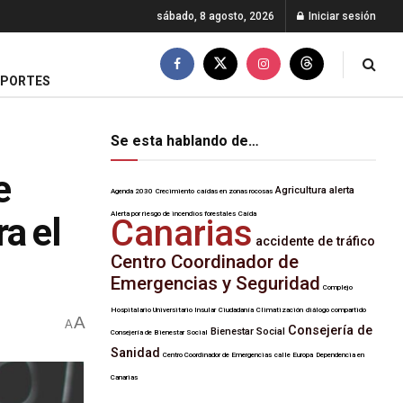
sábado, 8 agosto, 2026
Iniciar sesión
EPORTES
Se esta hablando de…
e
Agricultura
alerta
Agenda 2030
Crecimiento
caídas en zonas rocosas
Alerta por riesgo de incendios forestales
Caída
ra el
Canarias
accidente de tráfico
Centro Coordinador de
Emergencias y Seguridad
Complejo
Hospitalario Universitario Insular
Ciudadanía
Climatización
diálogo compartido
A
A
Consejería de
Bienestar Social
Consejería de Bienestar Social
Sanidad
Centro Coordinador de Emergencias
calle Europa
Dependencia en
Canarias