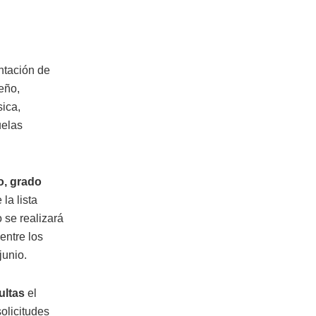
ntación de
eño,
ica,
uelas
o, grado
la lista
 se realizará
entre los
junio.
ultas
el
solicitudes