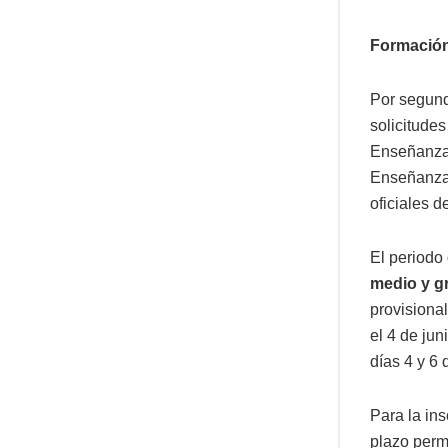
Formación
Por segund
solicitudes
Enseñanzas
Enseñanzas
oficiales d
El periodo 
medio y g
provisional
el 4 de jun
días 4 y 6 
Para la ins
plazo perma