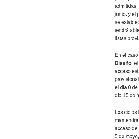
admitidas, 
junio, y el
se establec
tendrá abie
listas prov
En el caso
Diseño
, e
acceso está
provisional
el día 8 de
día 15 de 
Los ciclos
mantendrán 
acceso del 
5 de mayo, 