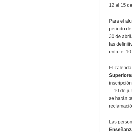
12 al 15 d
Para el a
periodo de 
30 de abril
las definit
entre el 10
El calenda
Superiore
inscripción
—10 de jun
se harán pú
reclamación
Las persona
Enseñanza