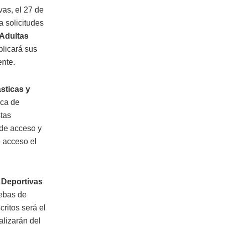
vas, el 27 de
a solicitudes
 Adultas
blicará sus
ente.
ásticas y
ica de
stas
 de acceso y
e acceso el
Deportivas
uebas de
critos será el
alizarán del