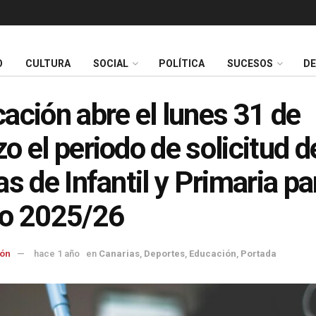
O
CULTURA
SOCIAL
POLÍTICA
SUCESOS
D
ación abre el lunes 31 de
o el periodo de solicitud d
as de Infantil y Primaria pa
o 2025/26
ón
hace 1 año
en
Canarias
,
Deportes
,
Educación
,
Portada