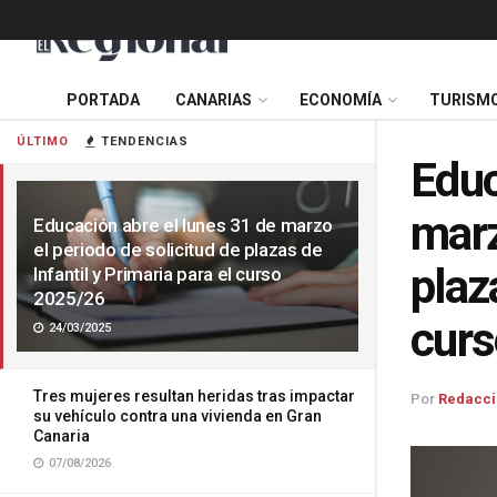
PORTADA
CANARIAS
ECONOMÍA
TURISM
ÚLTIMO
TENDENCIAS
Educ
marz
Educación abre el lunes 31 de marzo
el periodo de solicitud de plazas de
plaz
Infantil y Primaria para el curso
2025/26
curs
24/03/2025
Tres mujeres resultan heridas tras impactar
Por
Redacci
su vehículo contra una vivienda en Gran
Canaria
07/08/2026