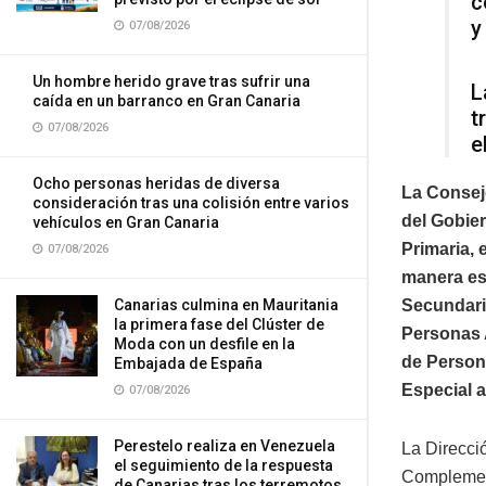
c
y
07/08/2026
Un hombre herido grave tras sufrir una
L
caída en un barranco en Gran Canaria
t
07/08/2026
e
Ocho personas heridas de diversa
La Consej
consideración tras una colisión entre varios
del Gobier
vehículos en Gran Canaria
Primaria, 
07/08/2026
manera esc
Canarias culmina en Mauritania
Secundari
la primera fase del Clúster de
Personas Ad
Moda con un desfile en la
de Person
Embajada de España
Especial a
07/08/2026
Perestelo realiza en Venezuela
La Direcci
el seguimiento de la respuesta
Complement
de Canarias tras los terremotos