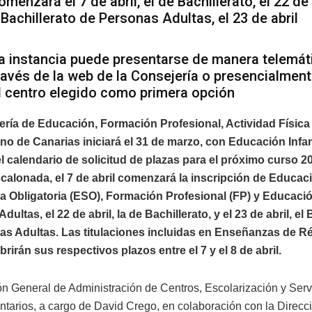
omenzará el 7 de abril, el de Bachillerato, el 22 de 
 Bachillerato de Personas Adultas, el 23 de abril
a instancia puede presentarse de manera telemát
ravés de la web de la Consejería o presencialmen
l centro elegido como primera opción
ería de Educación, Formación Profesional, Actividad Física
no de Canarias iniciará el 31 de marzo, con Educación Infant
el calendario de solicitud de plazas para el próximo curso 2
alonada, el 7 de abril comenzará la inscripción de Educac
a Obligatoria (ESO), Formación Profesional (FP) y Educaci
ultas, el 22 de abril, la de Bachillerato, y el 23 de abril, el 
as Adultas. Las titulaciones incluidas en Enseñanzas de 
brirán sus respectivos plazos entre el 7 y el 8 de abril.
ón General de Administración de Centros, Escolarización y Serv
arios, a cargo de David Crego, en colaboración con la Direcc