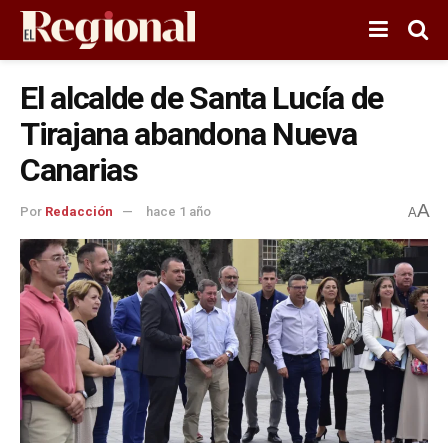
El alcalde de Santa Lucía de
Tirajana abandona Nueva
Canarias
A
Por
Redacción
hace 1 año
A