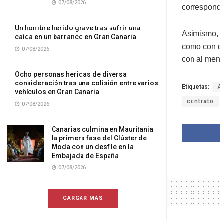
07/08/2026
correspondi
Un hombre herido grave tras sufrir una
Asimismo, d
caída en un barranco en Gran Canaria
como con d
07/08/2026
con al men
Ocho personas heridas de diversa
consideración tras una colisión entre varios
Etiquetas:
vehículos en Gran Canaria
contrato
07/08/2026
Canarias culmina en Mauritania
la primera fase del Clúster de
Moda con un desfile en la
Embajada de España
07/08/2026
CARGAR MÁS