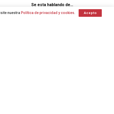
Se esta hablando de…
isite nuestra
Política de privacidad y cookies
.
Acepto
 va a
Gobierno
archipiélago
Viento
de Canarias
isión
Riesgo de incendios
Centro Coordinador de
forestales
soporte vital básico
inámar
Emergencias y Seguridad
accidente de tráfico
Dirección General de
Agencia Estatal de Meteorología
Emergencias
Servicio de Urgencias Canario
A
parada
A
cardiorrespiratoria
Plan Específico de Emergencias
Plan Especial de Protección
Civil
prealerta
Sucesos
SUCESOS
El Gobierno da por finalizada la situación
de prealerta por temperaturas máximas
en Canarias