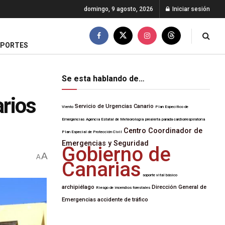
domingo, 9 agosto, 2026
Iniciar sesión
EPORTES
Se esta hablando de…
arios
Servicio de Urgencias Canario
Viento
Plan Específico de
Emergencias
Agencia Estatal de Meteorología
prealerta
parada cardiorrespiratoria
Centro Coordinador de
Plan Especial de Protección Civil
Emergencias y Seguridad
Gobierno de
A
A
Canarias
soporte vital básico
archipiélago
Dirección General de
Riesgo de incendios forestales
Emergencias
accidente de tráfico