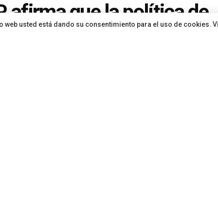
P afirma que la política de
sitio web usted está dando su consentimiento para el uso de cookies. V
aestructuras deportivas “se
e” tras confirmarse la resc
contrato del pabellón de J
ón
hace 1 año
en
Gran Canaria