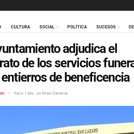
O
CULTURA
SOCIAL
POLÍTICA
SUCESOS
D
yuntamiento adjudica el
rato de los servicios funer
 entierros de beneficencia
ón
hace 1 año
en
Gran Canaria