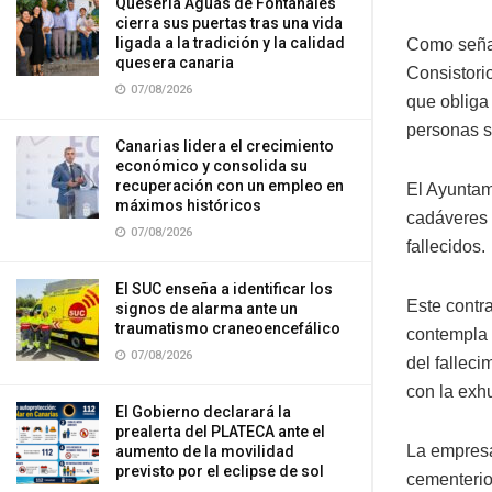
Quesería Aguas de Fontanales
cierra sus puertas tras una vida
ligada a la tradición y la calidad
Como señal
quesera canaria
Consistori
07/08/2026
que obliga 
personas s
Canarias lidera el crecimiento
económico y consolida su
recuperación con un empleo en
El Ayuntami
máximos históricos
cadáveres 
07/08/2026
fallecidos.
El SUC enseña a identificar los
Este contr
signos de alarma ante un
traumatismo craneoencefálico
contempla 
07/08/2026
del fallec
con la exh
El Gobierno declarará la
prealerta del PLATECA ante el
La empresa
aumento de la movilidad
previsto por el eclipse de sol
cementerio