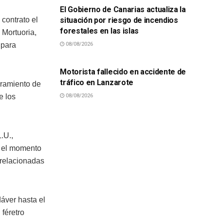
El Gobierno de Canarias actualiza la
situación por riesgo de incendios
contrato el
forestales en las islas
 Mortuoria,
08/08/2026
 para
SUCESOS
Motorista fallecido en accidente de
tráfico en Lanzarote
rramiento de
08/08/2026
e los
.U.,
e el momento
 relacionadas
dáver hasta el
féretro