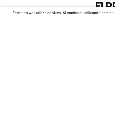
El P
Este sitio web utiliza cookies. Al continuar utilizando este 
infr
piqu
del 
Por
Redacci