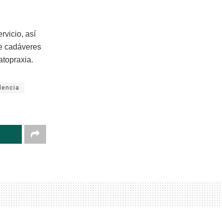
rvicio, así
de cadáveres
atopraxia.
dencia