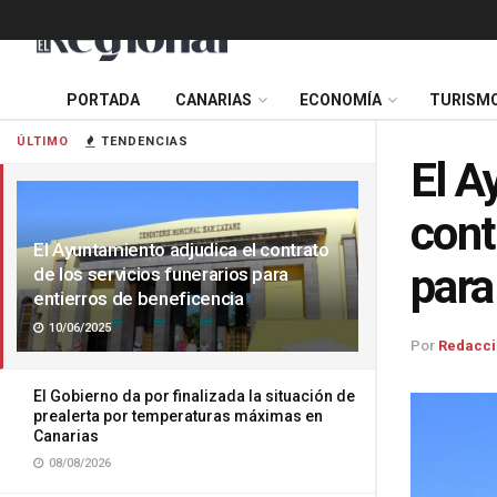
PORTADA
CANARIAS
ECONOMÍA
TURISM
ÚLTIMO
TENDENCIAS
El A
cont
El Ayuntamiento adjudica el contrato
para
de los servicios funerarios para
entierros de beneficencia
10/06/2025
Por
Redacci
El Gobierno da por finalizada la situación de
prealerta por temperaturas máximas en
Canarias
08/08/2026