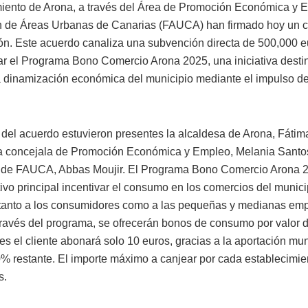
iento de Arona, a través del Área de Promoción Económica y E
 de Áreas Urbanas de Canarias (FAUCA) han firmado hoy un 
ón. Este acuerdo canaliza una subvención directa de 500,000 e
r el Programa Bono Comercio Arona 2025, una iniciativa desti
a dinamización económica del municipio mediante el impulso d
a del acuerdo estuvieron presentes la alcaldesa de Arona, Fáti
a concejala de Promoción Económica y Empleo, Melania Santos
 de FAUCA, Abbas Moujir. El Programa Bono Comercio Arona 2
ivo principal incentivar el consumo en los comercios del munici
anto a los consumidores como a las pequeñas y medianas em
 través del programa, se ofrecerán bonos de consumo por valor 
es el cliente abonará solo 10 euros, gracias a la aportación mu
0% restante. El importe máximo a canjear por cada establecimie
s.