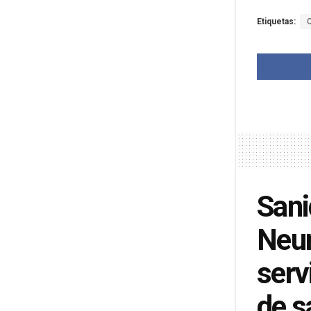
Etiquetas:
Sani
Neur
serv
de s