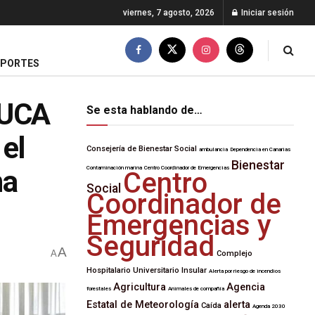
viernes, 7 agosto, 2026
Iniciar sesión
EPORTES
AUCA
Se esta hablando de…
 el
Consejería de Bienestar Social
ambulancia
Dependencia en Canarias
Bienestar
na
Contaminación marina
Centro Coordinador de Emergencias
Centro
Social
Coordinador de
Emergencias y
Seguridad
A
A
Complejo
Hospitalario Universitario Insular
Alerta por riesgo de incendios
Agricultura
Agencia
forestales
Animales de compañía
Estatal de Meteorología
alerta
Caída
Agenda 2030