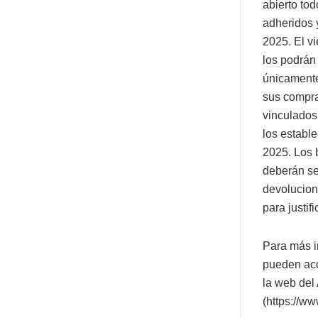
abierto tod
adheridos 
2025. El v
los podrán 
únicamente
sus compra
vinculados
los establ
2025. Los 
deberán se
devolucione
para justifi
Para más i
pueden acc
la web del
(https://w