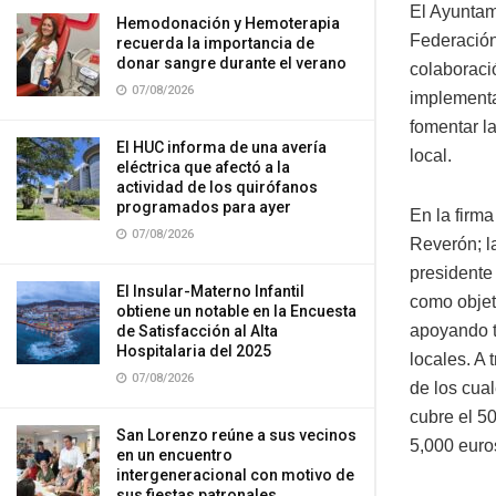
El Ayuntam
Hemodonación y Hemoterapia
Federación
recuerda la importancia de
donar sangre durante el verano
colaboraci
07/08/2026
implementa
fomentar l
El HUC informa de una avería
local.
eléctrica que afectó a la
actividad de los quirófanos
programados para ayer
En la firm
07/08/2026
Reverón; l
presidente
El Insular-Materno Infantil
como objet
obtiene un notable en la Encuesta
apoyando t
de Satisfacción al Alta
Hospitalaria del 2025
locales. A
07/08/2026
de los cual
cubre el 5
San Lorenzo reúne a sus vecinos
5,000 euro
en un encuentro
intergeneracional con motivo de
sus fiestas patronales