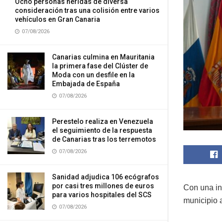
Ocho personas heridas de diversa
consideración tras una colisión entre varios
vehículos en Gran Canaria
07/08/2026
Canarias culmina en Mauritania
la primera fase del Clúster de
Moda con un desfile en la
Embajada de España
07/08/2026
Perestelo realiza en Venezuela
el seguimiento de la respuesta
de Canarias tras los terremotos
07/08/2026
Sanidad adjudica 106 ecógrafos
por casi tres millones de euros
Con una inv
para varios hospitales del SCS
municipio 
07/08/2026