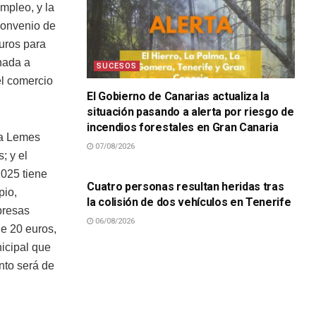
mpleo, y la
convenio de
uros para
nada a
SUCESOS
el comercio
El Gobierno de Canarias actualiza la
situación pasando a alerta por riesgo de
incendios forestales en Gran Canaria
ma Lemes
07/08/2026
; y el
SUCESOS
025 tiene
Cuatro personas resultan heridas tras
pio,
la colisión de dos vehículos en Tenerife
presas
06/08/2026
de 20 euros,
nicipal que
nto será de