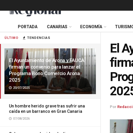
PORTADA
CANARIAS
ECONOMÍA
TURISM
ÚLTIMO
TENDENCIAS
El A
firm
El Ayuntamiento de Arona y FAUCA
firman un convenio para lanzar el
Pro
Programa Bono Comercio Arona
2025
202
20/07/2025
Un hombre herido grave tras sufrir una
Por
Redacci
caída en un barranco en Gran Canaria
07/08/2026