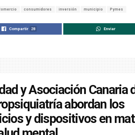
Comercio
consumidores
inversión
municipio
Pymes
Compartir
28
Enviar
dad y Asociación Canaria 
opsiquiatría abordan los
icios y dispositivos en mat
alud mental