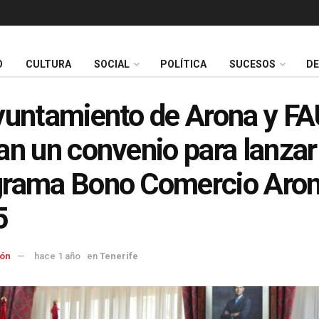
O
CULTURA
SOCIAL
POLÍTICA
SUCESOS
D
yuntamiento de Arona y F
an un convenio para lanzar
grama Bono Comercio Aro
5
ón
hace 1 año
en
Tenerife