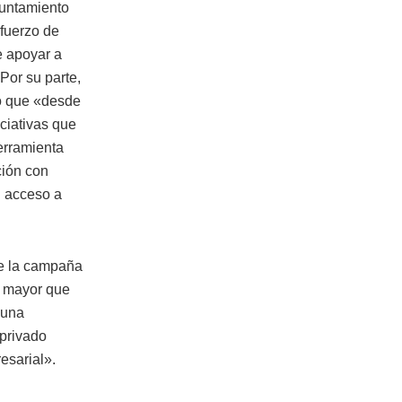
yuntamiento
fuerzo de
e apoyar a
Por su parte,
ó que «desde
ciativas que
erramienta
ción con
l acceso a
de la campaña
n mayor que
 una
 privado
esarial».