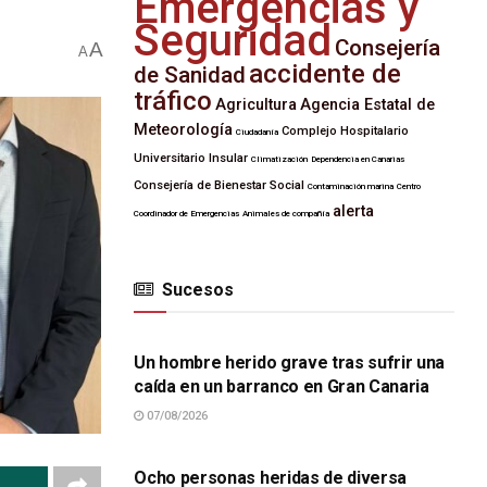
Emergencias y
Seguridad
Consejería
A
A
accidente de
de Sanidad
tráfico
Agricultura
Agencia Estatal de
Meteorología
Complejo Hospitalario
Ciudadanía
Universitario Insular
Climatización
Dependencia en Canarias
Consejería de Bienestar Social
Contaminación marina
Centro
alerta
Coordinador de Emergencias
Animales de compañía
Sucesos
SUCESOS
Un hombre herido grave tras sufrir una
caída en un barranco en Gran Canaria
07/08/2026
SUCESOS
Ocho personas heridas de diversa