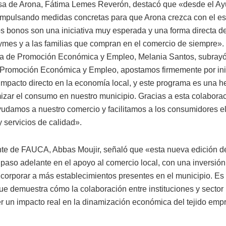
sa de Arona, Fátima Lemes Reverón, destacó que «desde el A
mpulsando medidas concretas para que Arona crezca con el es
os bonos son una iniciativa muy esperada y una forma directa d
ymes y a las familias que compran en el comercio de siempre». 
la de Promoción Económica y Empleo, Melania Santos, subray
 Promoción Económica y Empleo, apostamos firmemente por ini
impacto directo en la economía local, y este programa es una h
izar el consumo en nuestro municipio. Gracias a esta colabora
damos a nuestro comercio y facilitamos a los consumidores e
 servicios de calidad».
nte de FAUCA, Abbas Moujir, señaló que «esta nueva edición 
paso adelante en el apoyo al comercio local, con una inversió
incorporar a más establecimientos presentes en el municipio. Es
que demuestra cómo la colaboración entre instituciones y sector
r un impacto real en la dinamización económica del tejido empr