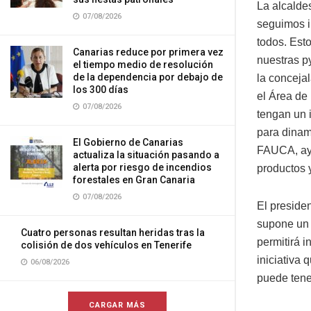
La alcalde
07/08/2026
seguimos i
todos. Est
Canarias reduce por primera vez
nuestras p
el tiempo medio de resolución
de la dependencia por debajo de
la conceja
los 300 días
el Área de
07/08/2026
tengan un 
para dinam
El Gobierno de Canarias
FAUCA, ayu
actualiza la situación pasando a
alerta por riesgo de incendios
productos y
forestales en Gran Canaria
07/08/2026
El preside
supone un 
Cuatro personas resultan heridas tras la
permitirá 
colisión de dos vehículos en Tenerife
iniciativa 
06/08/2026
puede tene
CARGAR MÁS