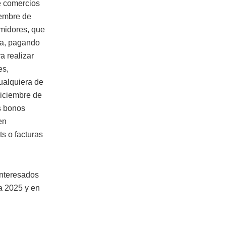
de comercios
iembre de
umidores, que
aña, pagando
a realizar
es,
ualquiera de
diciembre de
s bonos
en
ts o facturas
interesados
a 2025 y en