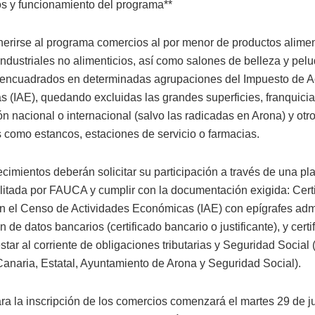
os y funcionamiento del programa**
erirse al programa comercios al por menor de productos alimen
industriales no alimenticios, así como salones de belleza y pelu
 encuadrados en determinadas agrupaciones del Impuesto de A
 (IAE), quedando excluidas las grandes superficies, franquici
n nacional o internacional (salvo las radicadas en Arona) y otr
s como estancos, estaciones de servicio o farmacias.
cimientos deberán solicitar su participación a través de una pl
bilitada por FAUCA y cumplir con la documentación exigida: Cert
en el Censo de Actividades Económicas (IAE) con epígrafes adm
n de datos bancarios (certificado bancario o justificante), y cert
star al corriente de obligaciones tributarias y Seguridad Social
 Canaria, Estatal, Ayuntamiento de Arona y Seguridad Social).
ra la inscripción de los comercios comenzará el martes 29 de ju