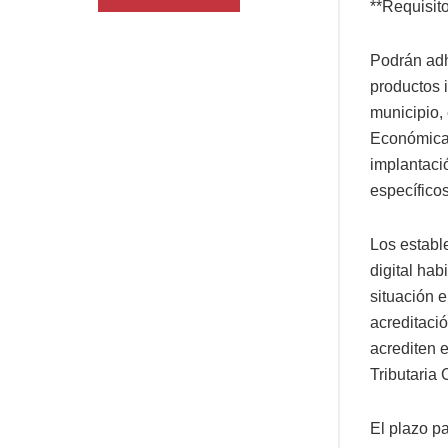
**Requisit
Podrán adh
productos 
municipio,
Económicas
implantació
específico
Los estable
digital ha
situación 
acreditació
acrediten e
Tributaria
El plazo pa