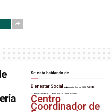
de
Se esta hablando de…
Bienestar Social
Caída
ambulancia
Agenda 2030
eria
Convivencia
Alerta por riesgo de incendios forestales
Centro
Coordinador de