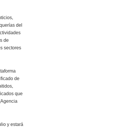
ticios,
querías del
ctividades
as de
os sectores
ataforma
ificado de
itidos,
ificados que
 (Agencia
lio y estará