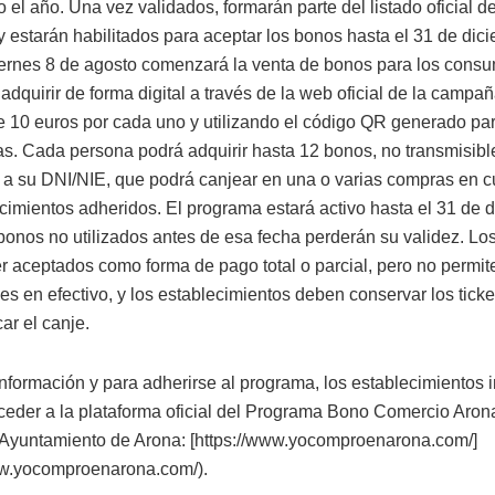
o el año. Una vez validados, formarán parte del listado oficial 
y estarán habilitados para aceptar los bonos hasta el 31 de dic
iernes 8 de agosto comenzará la venta de bonos para los cons
adquirir de forma digital a través de la web oficial de la camp
 10 euros por cada uno y utilizando el código QR generado par
s. Cada persona podrá adquirir hasta 12 bonos, no transmisibl
 a su DNI/NIE, que podrá canjear en una o varias compras en c
ecimientos adheridos. El programa estará activo hasta el 31 de 
bonos no utilizados antes de esa fecha perderán su validez. Lo
r aceptados como forma de pago total o parcial, pero no permit
s en efectivo, y los establecimientos deben conservar los ticke
car el canje.
nformación y para adherirse al programa, los establecimientos 
eder a la plataforma oficial del Programa Bono Comercio Aron
 Ayuntamiento de Arona: [https://www.yocomproenarona.com/]
ww.yocomproenarona.com/).